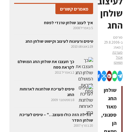
לעיצוב
מאמרים קשורים
שולחן
החג
איך לעצב שולחן טרנדי לפסח
5 באפריל 2008
פורסם
טיפים ורעיונות לעיצוב וקישוט שולחן החג
ב-29.8.2006
19 באוגוסט 2010
| מאת:
מערכת
אכול
כך תעצבו את שולחן החג המושלם
ושאטו
לקראת פסח
2 באפריל 2011
טיפים לעריכת שולחנות לארוחות
שולחן
החג
החג
8 בספטמבר 2009
מאוד
ססגוני,
"הלילה הזה כולו מעוצב…" – טיפים לעריכת
שולחן הסדר
הן
20 במרץ 2007
מפאת