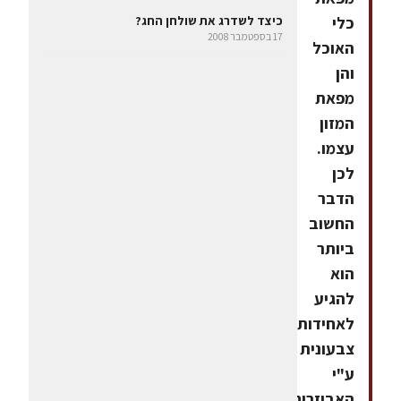
כלי
כיצד לשדרג את שולחן החג?
17 בספטמבר 2008
האוכל
והן
מפאת
המזון
עצמו.
לכן
הדבר
החשוב
ביותר
הוא
להגיע
לאחידות
צבעונית
ע"י
האביזרים