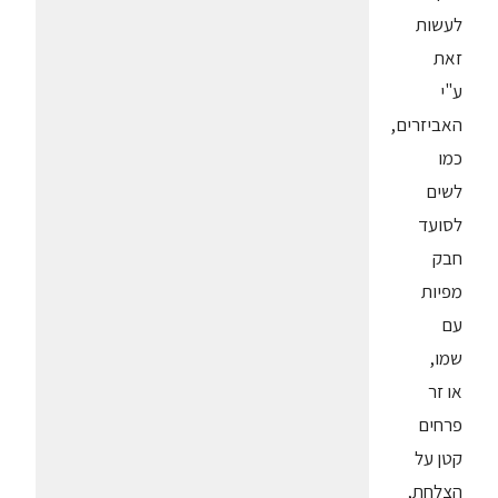
לעשות
זאת
ע"י
האביזרים,
כמו
לשים
לסועד
חבק
מפיות
עם
שמו,
או זר
פרחים
קטן על
הצלחת,