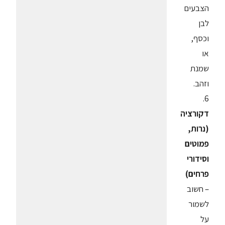
הצבעים
לבן
וכסף,
או
שמנת
וזהב.
6.
דקורציה
(נרות,
פמוטים
וסידורי
פרחים)
– חשוב
לשמור
על