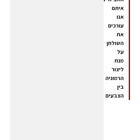
איתם
אנו
עורכים
את
השולחן
על
מנת
ליצור
הרמוניה
בין
הצבעים