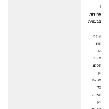
1.
אחידות
צבעונית
–
שולחן
החג
הנו
מאוד
ססגוני,
הן
מפאת
כלי
האוכל
והן