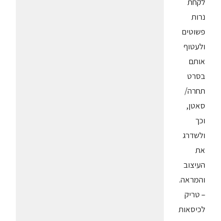
לקחת
נרות
פשוטים
ולעטוף
אותם
בסרט
תחרה/
סאטן,
וכך
ולשדרג
את
העיצוב
והמראה.
– טריק
לכיסאות