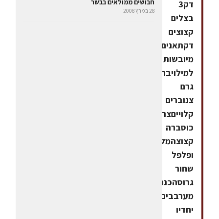
חבושים ממולאים בבשר
דק3
28 במרץ 2008
בצלים
קצוצים
דקתאנים
מיובשות
למילויברנדי50
גרם
צנוברים
קלוייםצרור
כוסברה
קצוצהמלח
ופלפל
שחור
גרוסהכנה:
מערבבים
יחדיו