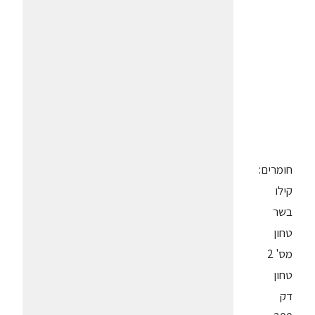
חומרים:
קילו
בשר
טחון
מס' 2
טחון
דק