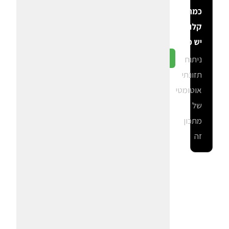
כמה
קלוריות
יש פה?
ניתוח
גלה ב-CalGal
תזונתי
אוטומטי
של
מתכון
זה