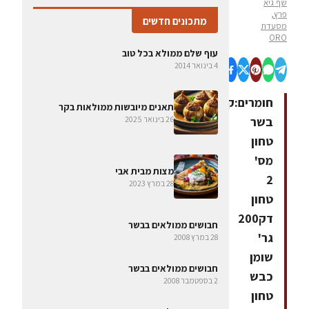
שף גיא
פרץ,
מתכונים חדשים
מסעדת
ORO
עוף שלם ממולא בכל טוב
4 בינואר 2014
חומרים:קילו
תאנים מיובשות ממולאות בקר
בשר
26 בינואר 2025
טחון
מס'
מצות מבית אבי
2
28 במרץ 2023
טחון
דק200
חבושים ממולאים בבשר
גר'
28 במרץ 2008
שומן
חבושים ממולאים בבשר
כבש
2 בספטמבר 2008
טחון