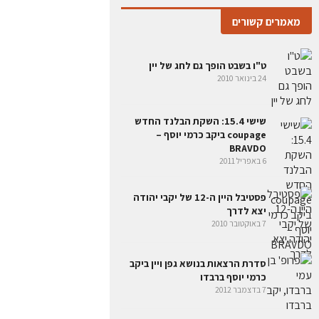
מאמרים קשורים
ט"ו בשבט הופך גם לחג של יין
24 בינואר 2010
שישי 15.4: השקת הבלנד החדש
coupage ביקב כרמי יוסף –
BRAVDO
6 באפריל 2011
פסטיבל היין ה-12 של יקבי יהודה
יצא לדרך
7 באוקטובר 2010
סדרת הרצאות בנושא גפן ויין ביקב
כרמי יוסף ברבדו
7 בדצמבר 2012