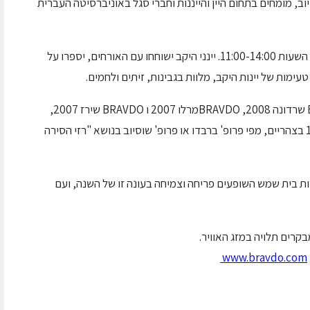
סיוב, מומחים בתחום היין והייננות וחברי סגל באוניברסיטה העברית
היקב יהיה פתוח בימי שישי בתקופת הפסטיבל בין השעות 11:00-14:00. יינני היקב ישוחחו עם האורחים, יספרו על
 טעימות של יינות היקב, מלוות בגבינות, זיתים ולחמים.
החל מחודש מרץ, במסגרת השקת יינות BRAVDO שרדונה 2008, BRAVDOמרלו 2007 ו BRAVDO שירז 2007,
תינתן הרצאה בת 30 דקות מדי שישי בשעה 12:00 בצהריים, מפי פרופ' ברבדו או פרופ' שוסיוב בנושא "רזי הסירה
ות בית שמש השופעים פריחה וצמיחה בעונה זו של השנה, ועם
קרים תלויה במזג האוויר.
www.bravdo.com