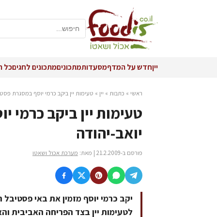
יין
חדש על המדף
מסעדות
מתכונים
מתכונים לחגים
כל ה
ראשי
»
כתבות
»
יין
»
טעימות יין ביקב כרמי יוסף במסגרת פסטי
טעימות יין ביקב כרמי 
יואב-יהודה
פורסם ב-21.2.2009 | מאת:
מערכת אכול ושאטו
לטעימות יין בצד הפריחה האביבית והא