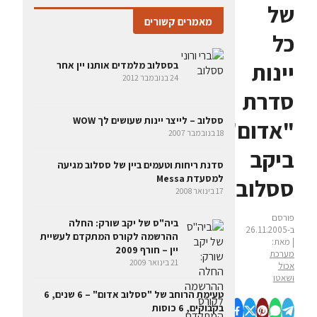
של
מאמרים קשורים
כל
יינות
בססלוב מלמדים אותנו יין אחר
24 בנובמבר 2012
סדרת
ססלוב – לייצר יינות שעושים לך WOW
"אדום"
18 בנובמבר 2007
ביקב
סדנת ריחות וטעמים ביין של ססלוב מגיעה
למסעדת Messa
ססלוב
17 בינואר 2008
פורסם
ביה"ס של יקב שורק: החלה
ב-26.11.2005
ההרשמה לקורס המתקדם לעשיית
| מאת:
יין – חורף 2009
מערכת
21 בינואר 2009
אכול
ושאטו
טעימת הרוחב של "ססלוב אדום" – 6 שנים, 6
בקבוקים, 6 כוסות