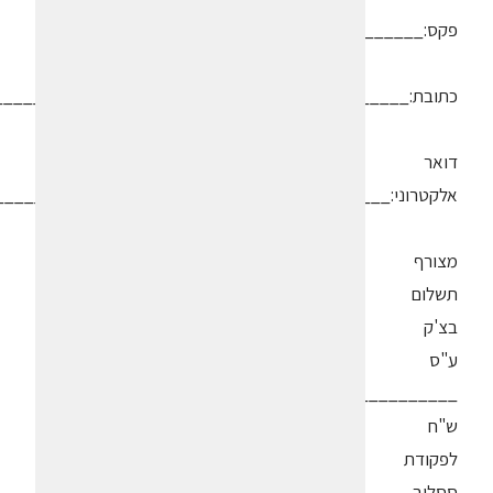
פקס:______________________
כתובת:__________________________________________
דואר
אלקטרוני:________________________________________
מצורף
תשלום
בצ'ק
ע"ס
___________
ש"ח
לפקודת
ססלוב