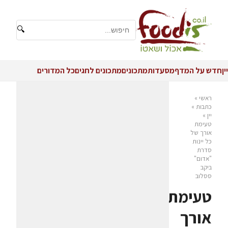
🔍
יין
חדש על המדף
מסעדות
מתכונים
מתכונים לחגים
כל המדורים
ראשי
»
כתבות
»
יין
»
טעימת
אורך של
כל יינות
סדרת
"אדום"
ביקב
ססלוב
טעימת
אורך