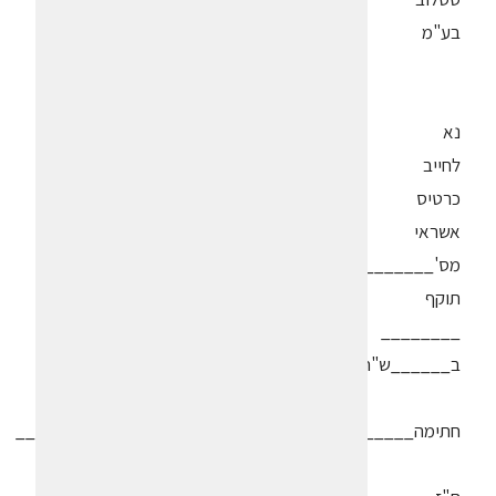
בע"מ
נא
לחייב
כרטיס
אשראי
מס'______________________
תוקף
________
ב______ש"ח.
חתימה________________________________________