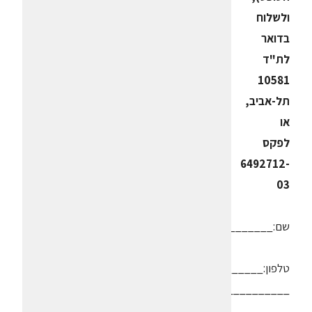
ולשלוח
בדואר
לת"ד
10581
תל-אביב,
או
לפקס
6492712-
03
שם:_________________________
טלפון:_____________________
_____________________