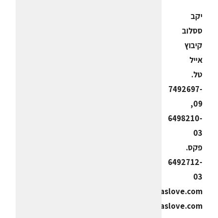
יקב
ססלוב
קיבוץ
אייל
טל.
7492697-
09,
6498210-
03
פקס.
6492712-
03
info@saslove.com
www.saslove.com