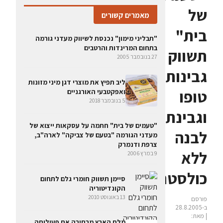
של
מאמרים קשורים
בית"
"תבליני מימון" נכנסת לשיווק מעדני גורמה
בתחום המרינדות והרטבים
תשווק
27 בנובמבר 2005
גבינות
ליב תפיץ את מוצרי דגן מיני מזונות
טופו
ואפקטבעי האורגניים
5 בנובמבר 2018
וגבינת
"טעמים של בית" חתמה על עסקאות ייצוא של
לבנה
מעדני הגורמה "בטעם של צביקה" לארה"ב,
צרפת ודנמרק
ללא
9 במרץ 2006
כולסטרול
סיימן תשווק חומרי גלם לתחום
הקונדיטוריה
13 באוגוסט 2010
פורסם
ב-28.8.2005
| מאת:
מלח הארץ מרחיבה את פעילותה