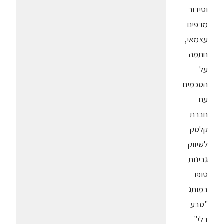
וסידור
מדפים
עצמאי,
חתמה
על
הסכמים
עם
חברת
קלטק
לשיווק
גבינות
טופו
במותג
"טבע
דלי"