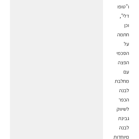
ו"טופו
דלי",
וכן
חתמה
על
הסכמי
הפצה
עם
מחלבת
לבנה
הכפר
לשיווק
גבינת
לבנה
מיוחדות