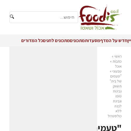
🔍
יין
חדש על המדף
מסעדות
מתכונים
מתכונים לחגים
כל המדורים
ראשי
»
כתבות
»
אוכל
טבעוני
»
"טעמים
של בית"
תשווק
גבינות
טופו
וגבינת
לבנה
ללא
כולסטרול
"טעמים