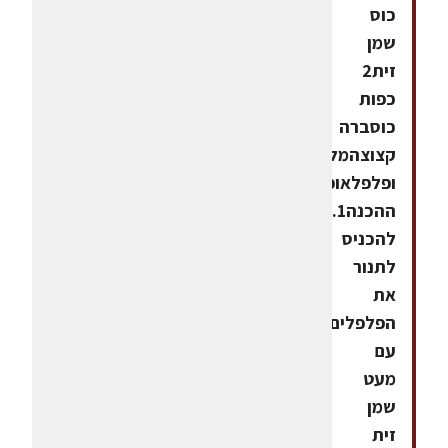
כוס
שמן
זית2
כפות
כוסברה
קצוצהמלח
ופלפלאופן
ההכנה1.
להכניס
לתנור
את
הפלפלים
עם
מעט
שמן
זית