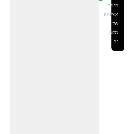
תזונתי
אוטומטי
של
מתכון
זה