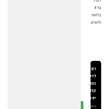
לסדר
על 4
צלחות
ולהגיש.
רוצה
לדעת
כמה
קלוריות
יש פה?
ניתוח
גלה ב-CalGal