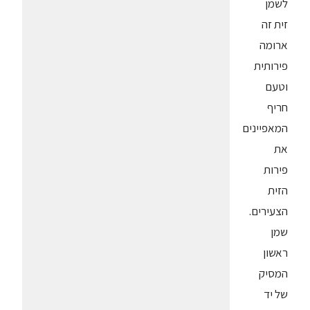
לשמן
זית זה
ארומה
פירותית
וטעם
חריף
המאפיינים
את
פירות
הזית
הצעירים.
שמן
ראשון
המסיק
של יד