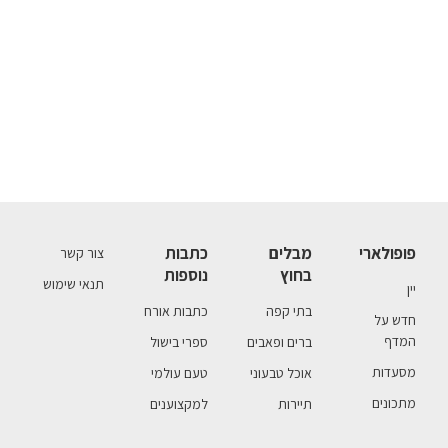
פופולארי
מבלים
כתבות
צור קשר
בחוץ
נוספות
תנאי שימוש
יין
בתי קפה
כתבות אורח
חדש על
המדף
ברים ופאבים
ספרי בישול
מסעדות
אוכל טבעוני
טעם עולמי
מתכונים
תיירות
למקצוענים