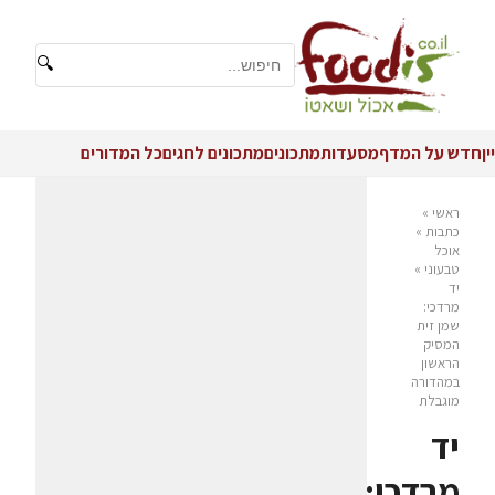
🔍
יין
חדש על המדף
מסעדות
מתכונים
מתכונים לחגים
כל המדורים
ראשי
»
כתבות
»
אוכל
טבעוני
»
יד
מרדכי:
שמן זית
המסיק
הראשון
במהדורה
מוגבלת
יד
מרדכי: