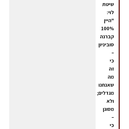
שיטת
לוי:
"היין
100%
קברנה
סוביניון
–
כי
זה
מה
שאנחנו
מגדלים;
ולא
מסונן
–
כי