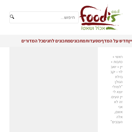
🔍
יין
חדש על המדף
מסעדות
מתכונים
מתכונים לחגים
כל המדורים
ראשי
»
כתבות
»
יין
»
יואב
לוי – יקב
בזלת
הגולן:
"למזלי
יוצא לי
יין טעים.
זה לא
אני
אשם,
אלה
הענבים"