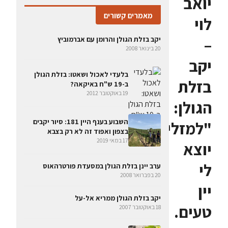
יואב
מאמרים קשורים
לוי
–
יקב בזלת הגולן והרומן עם אברמוביץ
20 בינואר 2008
יקב
בלעדי לאכול ושאטו: בזלת הגולן
בזלת
ב-19 ש"ח באיקאה?
19 באוקטובר 2012
הגולן:
השבוע בענף היין 181: סיור יקבים
"למזלי
בצפון ואפוד זה לא רק בצבא
17 במאי 2019
יוצא
לי
ערב יינן בזלת הגולן במסעדת פורטרהאוס
20 בפברואר 2008
יין
יקב בזלת הגולן ממריא אל-על
טעים.
18 באוקטובר 2007