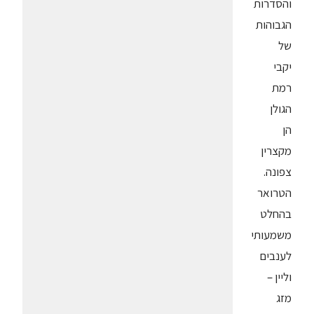
והסדרות
הגבוהות
של
יקבי
רמת
הגולן
הן
מקצרין
צפונה.
הטרואר
בהחלט
משמעותי
לענבים
וליין –
מזג