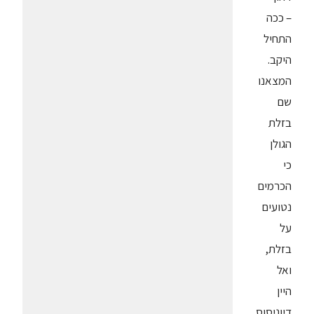
– ככה
התחיל
היקב.
המצאנו
שם
בזלת
הגולן
כי
הכרמים
נטועים
על
בזלת,
ואל
היין
דיוניסוס