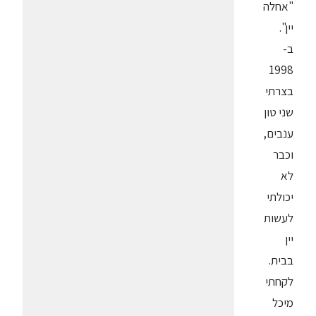
"אחלה
יין".
ב-
1998
בצרתי
שני טון
ענבים,
וכבר
לא
יכולתי
לעשות
יין
בבית.
לקחתי
מיכל