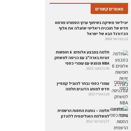
מאמרים קשורים
יוניליוור משיקה בשיתוף ערוץ הספורט פורמט
חדש של תוכנית ריאליטי שתגלה את אלוף
הכדורגל הבא של ישראל
11 בפברואר 2006
תלמה במבצע אלופים: 6 חופשות
זוגיות בארה"ב עם כניסה למשחק
NBA ומפגש עם עומרי כספי
30 בדצמבר 2015
עומרי כספי נבחר להוביל קמפיין
חדש למותג הדגנים תלמה
26 באפריל 2011
תלמה – נותנת החסות הרשמית
למשלחת האולימפית ללונדון
27 בפברואר 2012