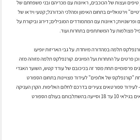
ן; טיפים ועצות של הכוכבים, ראיונות עם מכריהם ובני משפחתם של
טיים" וירטואליים בתחום האימון ומהלכי הכדורגל; קטעי וידאו של
ופרשנויות; ראיונות עם המתמודדים המובילים; דירוג וביקורת על
ל מצולמות על המשתתפים בתחרות ועוד.
ורנפלקס תלמה במהדורה מיוחדת. על גבי האריזות יופיעו
וכן פרטים על התחרות ועל המיונים. קורנפלקס תלמה מזוהה מזה
נים פרסומיים תחת מסר זה בכיכובם של עודד קטש, השוער האגדי
חת "קורנפלקס של אלופים" לעידוד מצויינות בתחום הספורט
 לעידוד ספורטאים צעירים בדרכם לחלום האליפות. הקרן העניקה
מדי שנה מלגות בהיקף של 12 אלף שקל לספורטאים בגילאי 10 עד 18 וסייעה בהשתלבותם בעולם הספורט