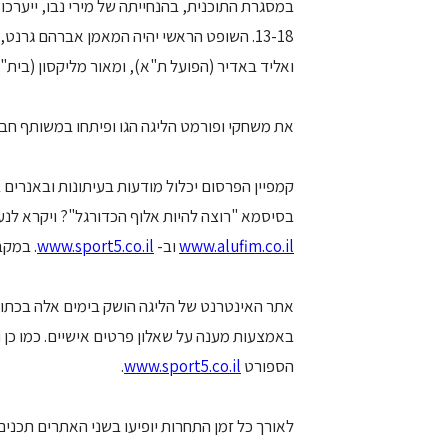
במסגרת התוכנית, בהנחייתה של מירי נבו, ייערכו 
13-18. השופט הראשי יהיה המאמן אברהם גרנט,
ואליד באדיר (הפועל ת"א), ומאור מליקסון (בית"ר
את משחקי ופורמט הליגה הגו ופיתחו במשותף חב
בסיסמא "רוצה להיות אלוף הכדורגל"? ויקרא לנ
www.alufim.co.il
וב-
www.sport5.co.il
. במקבי
אתר האינטרנט של הליגה הושק בימים אלה בכתו
באמצעות מענה על שאלון פרטים אישיים. כמו כן נ
הספורט
www.sport5.co.il
.
לאורך כל זמן התחרות יופיעו בשני האתרים תכנים 