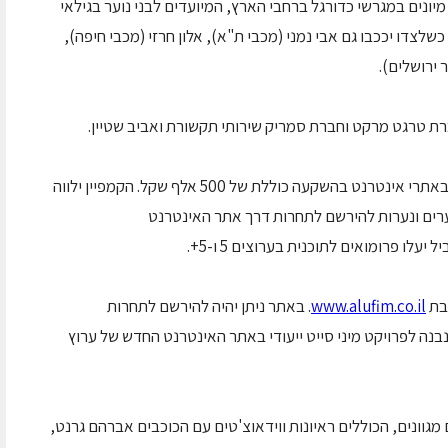
מיונים במגרשי כדורגל ברחבי הארץ, המיועדים לבני נוער בגילאי
 כשלצדו יככבו גם אבי נמני (מכבי ת"א), אלון חרזי (מכבי חיפה),
 ירושלים).
רת טרגט מרקט וחברת סמריק שירותי תקשורת ואביב שטיין.
קמפיין הפרסום יכלול מודעות בעיתונות ובאנרים באתרי אינטרנט בהשקעה כוללת של 500 אלף שקל. הקמפיין ילווה
ערים ונערות להירשם לתחרות דרך אתר האינטרנט
ל יעלו פרומואים לתוכנית בערוצים 5 ו-5+.
בת
www.alufim.co.il
. באתר ניתן יהיה להירשם לתחרות
בנה לפרויקט מיני סייט ייעודי באתר האינטרנט החדש של ערוץ
מגוונים, הכוללים ראיונות ווידאוצ'טים עם הכוכבים אברהם גרנט,