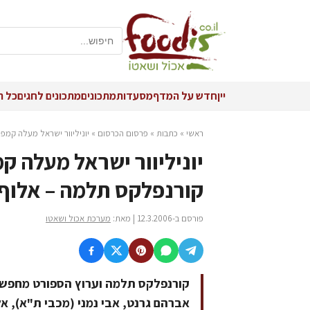
יין
חדש על המדף
מסעדות
מתכונים
מתכונים לחגים
כל ה
ראשי
»
כתבות
»
פרסום הכרסום
»
יוניליוור ישראל מעלה קמפי
יוניליוור ישראל מעלה ק
קורנפלקס תלמה – אלוף 
פורסם ב-12.3.2006 | מאת:
מערכת אכול ושאטו
קורנפלקס תלמה וערוץ הספורט מחפשי
אברהם גרנט, אבי נמני (מכבי ת"א), אל