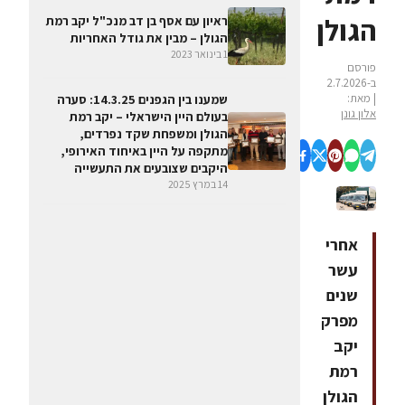
הגולן
ראיון עם אסף בן דב מנכ"ל יקב רמת
הגולן – מבין את גודל האחריות
1 בינואר 2023
פורסם
ב-2.7.2026
| מאת:
שמענו בין הגפנים 14.3.25: סערה
אלון גונן
בעולם היין הישראלי – יקב רמת
הגולן ומשפחת שקד נפרדים,
מתקפה על היין באיחוד האירופי,
היקבים שצובעים את התעשייה
14 במרץ 2025
אחרי
עשר
שנים
מפרק
יקב
רמת
הגולן