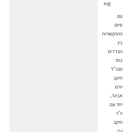
eyg
עם
סיום
ההתקשרות
בין
הצדדים
בחר
מנכ"ל
היקב
יורם
אביגד,
יחד עם
יו"ר
היקב
גבי