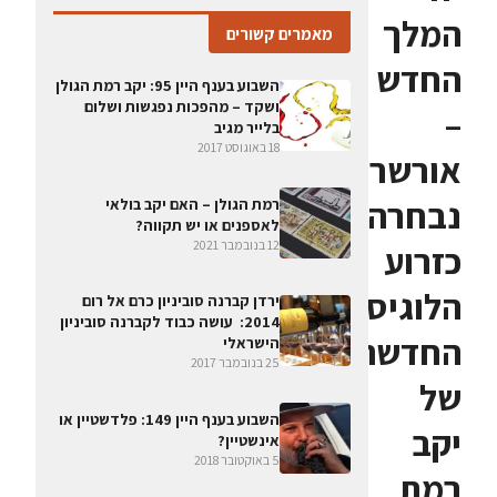
המלך
מאמרים קשורים
החדש
השבוע בענף היין 95: יקב רמת הגולן
ושקד – מהפכות נפגשות ושלום
–
בלייר מגיב
18 באוגוסט 2017
אורשר
נבחרה
רמת הגולן – האם יקב בולאי
לאספנים או יש תקווה?
12 בנובמבר 2021
כזרוע
הלוגיסטית
ירדן קברנה סוביניון כרם אל רום
2014: עושה כבוד לקברנה סוביניון
החדשה
הישראלי
25 בנובמבר 2017
של
השבוע בענף היין 149: פלדשטיין או
יקב
אינשטיין?
5 באוקטובר 2018
רמת