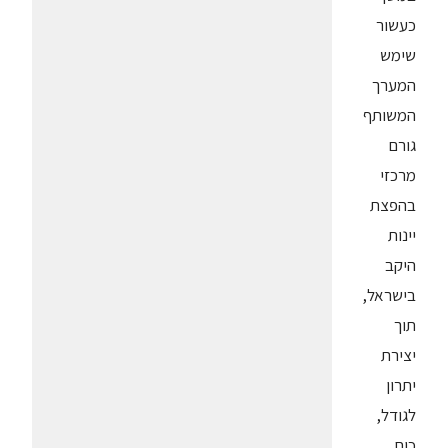
כעשור
שימש
המערך
המשותף
גורם
מרכזי
בהפצת
יינות
היקב
בישראל,
תוך
יצירת
יתרון
לגודל,
כוח