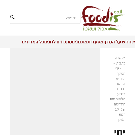
🔍
יין
חדש על המדף
מסעדות
מתכונים
מתכונים לחגים
כל המדורים
ראשי
»
כתבות
»
יין
»
יחי
המלך
החדש –
אורשר
נבחרה
כזרוע
הלוגיסטית
החדשה
של יקב
רמת
הגולן
יחי