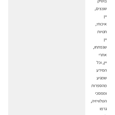
בוטיק
שצצים,
יין
איכותי,
חנויות
יין
שנפתחו,
אתרי
יין, וכל
המידע
שמגיע
מהספרות
וממסכי
הטלוויזיה,
גרמו