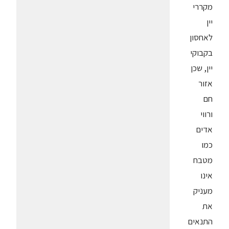
מקררי
יין
לאחסון
בקבוקי
יין, שכן
אזור
חם
ורווי
אדים
כמו
מטבח
אינו
מעניק
את
התנאים