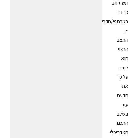
תשתיות,
כך גם
במרתפי/חדרי
יין
המצב
הרצוי
הוא
לתת
על כך
את
הדעת
עוד
בשלב
התכנון
האדריכלי