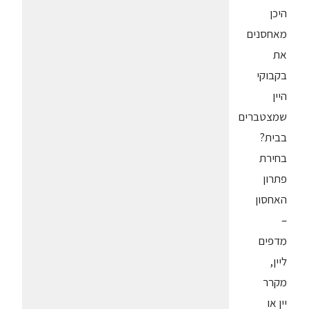
היכן
מאחסנים
את
בקבוקי
היין
שמצטברים
בבית?
בחירת
פתרון
האחסון
–
מדפים
ליין,
מקרר
יין או