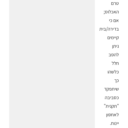
טרם
האכלוס;
אם כי
בדירה/בית
קיימים
ניתן
להסב
חלל
כלשהו
כך
שיתפקד
כסביבה
"תקנית"
לאחסון
יינות.