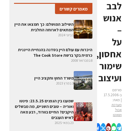
לבב
מאמרים קשורים
אנוש
השילוב המושלם: כך תמצאו את היין
–
המתאים לארוחה החלבית
1 ביוני 2024
על
היכרות עם עולם היין בסדנה בהנחיית הייננית
אחסון,
כרמית בקר ברשת The Cook Store
8 בפברואר 2008
שימור
ועיצוב
משרד החוץ ותקציב היין
3 במרץ 2023
פורסם
ב-17.5.2006
| מאת:
שמענו בין הגפנים 23.5.25: פינטו
מערכת
ואוריה – טובים השניים, מה מבשלים
אכול
היקבים? החיים בוורוד, רבע מאה
ושאטו
לאיש הענבים
23 במאי 2025