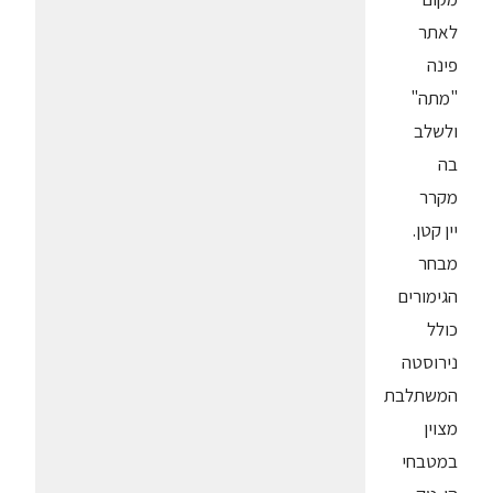
לאתר
פינה
"מתה"
ולשלב
בה
מקרר
יין קטן.
מבחר
הגימורים
כולל
נירוסטה
המשתלבת
מצוין
במטבחי