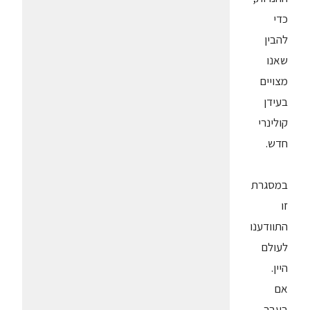
כדי
להבין
שאנו
מצויים
בעידן
קולינרי
חדש.
במסגרת
זו
התוודענו
לעולם
היין.
אם
בעבר