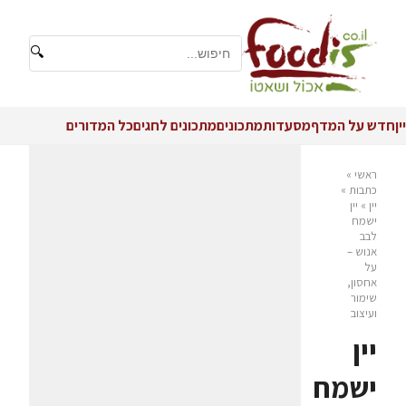
🔍
יין
חדש על המדף
מסעדות
מתכונים
מתכונים לחגים
כל המדורים
ראשי
»
כתבות
»
יין
»
יין
ישמח
לבב
אנוש –
על
אחסון,
שימור
ועיצוב
יין
ישמח