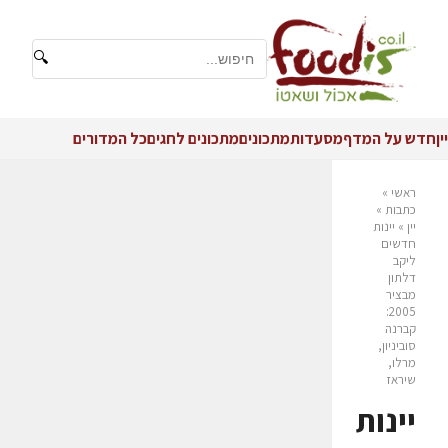
🔍
יין
חדש על המדף
מסעדות
מתכונים
מתכונים לחגים
כל המדורים
ראשי
»
כתבות
»
יין
»
יינות
חדשים
ליקב
דלתון
מבציר
2005:
קברנה
סוביניון,
מרלו,
שיראז
יינות