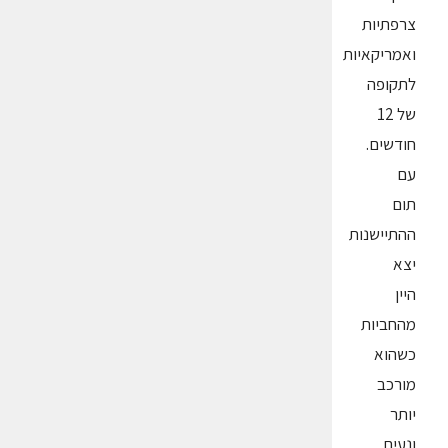
צרפתיות
ואמריקאיות
לתקופה
של 12
חודשים.
עם
תום
ההתיישנות
יצא
היין
מהחביות
כשהוא
מורכב
יותר
ונעים