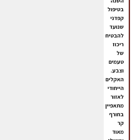
השנה
בטיפול
קפדני
שנועד
להבטיח
ריכוז
של
טעמים
וצבע.
האקלים
הייחודי
לאזור
מתאפיין
בחורף
קר
מאוד