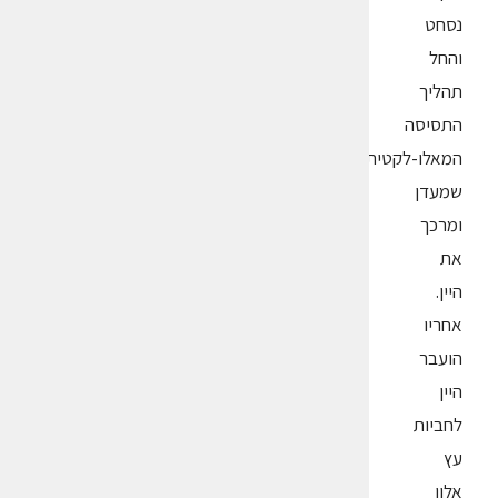
נסחט
והחל
תהליך
התסיסה
המאלו-לקטית
שמעדן
ומרכך
את
היין.
אחריו
הועבר
היין
לחביות
עץ
אלון