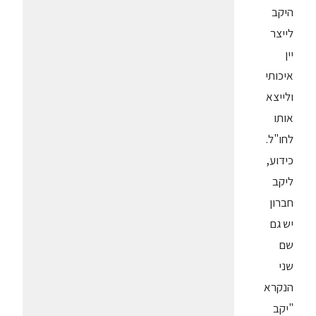
היקב
לייצר
יין
איכותי
ולייצא
אותו
לחו"ל.
כידוע,
ליקב
חברון
יש גם
שם
שני
הנקרא
"יקב