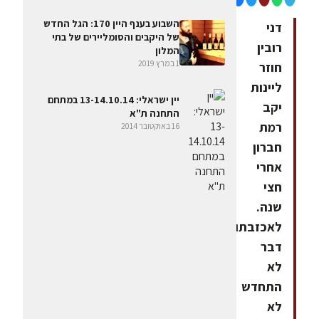
השבוע בענף היין 170: הגל החדש
דני
של היקבים והסומליירים של בתי
רובין
המלון
1 במרץ 2019
חוזר
ליינות
יין ישראלי: 13-14.10.14 במתחם
יקב
התחנה ת"א
רמת
16 באוקטובר 2014
חברון
אחרי
חצי
שנה.
לאכזבתו,
דבר
לא
התחדש
לא