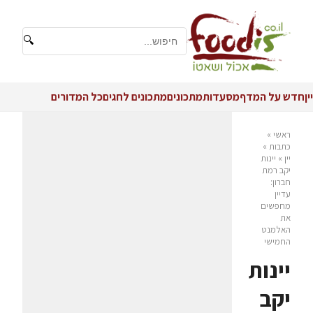
🔍
יין
חדש על המדף
מסעדות
מתכונים
מתכונים לחגים
כל המדורים
ראשי
»
כתבות
»
יין
»
יינות
יקב רמת
חברון:
עדיין
מחפשים
את
האלמנט
החמישי
יינות
יקב