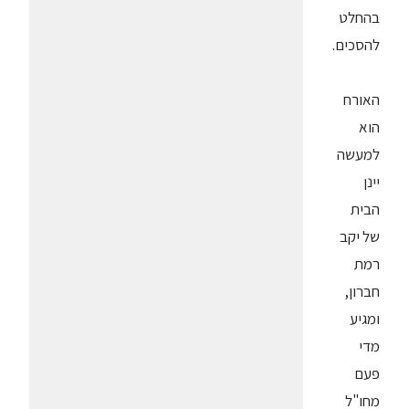
בהחלט
להסכים.
האורח
הוא
למעשה
יינן
הבית
של יקב
רמת
חברון,
ומגיע
מדי
פעם
מחו"ל