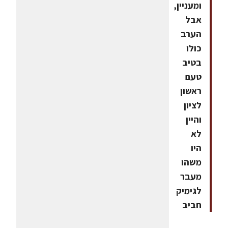
ומעניין,
אבל
הערב
כולו
בטיב
טעם
ראשון
לציון
והיין
לא
היו
משהו
מעבר
לגימיק
חביב