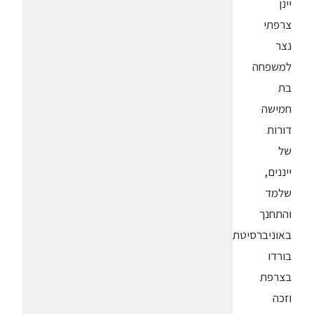
יינן
צרפתי
נצר
למשפחה
בת
חמישה
דורות
של
ייננים,
שלמד
והתחנך
באוניברסיטת
בורדו
בצרפת
וזכה