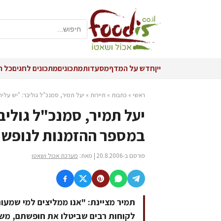
יין
חדש על המדף
מסעדות
מתכונים
מתכונים לחגים
כל ה
ראשי
»
כתבות
»
תיירות
»
יעל תמיר, סמנכ"ל גוליבר: "יש עליה של כ- 50 אחוז במספר ההזמנות לנופשים. מומלץ
במספר ההזמנות לנופשים
פורסם ב-20.8.2006 | מאת:
מערכת אכול ושאטו
תמיר מציינת: "אנו ממליצים למי שמעו
לקוחות רבים שביטלו את חופשתם, משי