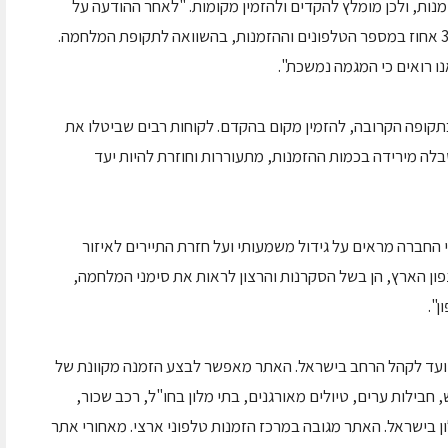
 כ- 50 אחוז במספר ההזמנות, ולכן מומלץ להקדים ולהזמין מקומות. "לאחר ההודעה על
הפסקת האש, התחילה התעוררות ועלייה של כ- 30 אחוז במספר הטלפונים וההזמנות, בהשוואה לתקופת המלחמה.
 בתקופה הקרובה, להזמין מקום בהקדם. לקוחות רבים שביטלו את
לה מירידה בכמות ההזמנות, מתעוררות וחוזרת להיות יעד
 החברה מראים על גידול משמעותי ועל חזרת התיירים לאיזור
צפון הארץ, הן בשל הסקרנות והרצון לראות את סימני המלחמה,
".
יועד לקהל הרחב בישראל. האתר מאפשר לבצע הזמנה מקוונת של
 חבילות ערים, טיולים מאורגנים, בתי מלון בחו"ל, רכב שכור,
לון בישראל. האתר מגובה במרכז הזמנות טלפוני ארצי. מאחורי אתר