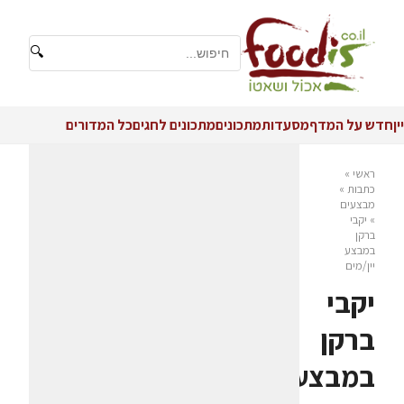
🔍
יין
חדש על המדף
מסעדות
מתכונים
מתכונים לחגים
כל המדורים
ראשי
»
כתבות
»
מבצעים
»
יקבי
ברקן
במבצע
יין/מים
יקבי
ברקן
במבצע