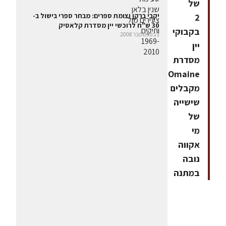
של
יקבי ברקן וצומת ספרים: מבחר ספרי בישול ב-
2
30 ש"ח לרוכשי יין מסדרת קלאסיק
בקבוקי
1 בספטמבר 2008
יין
מסדרת
dOmaine
מקבלים
שישייה
של
מי
אקווה
נובה
במתנה