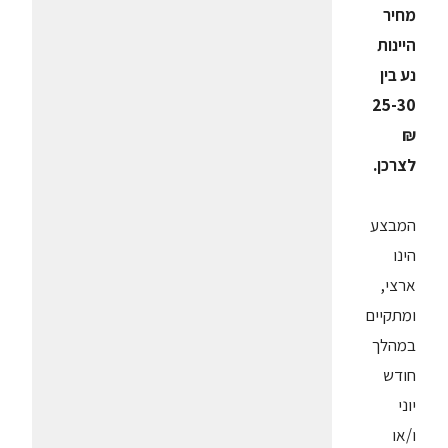
מחיר
היינות
נע בין
25-30
₪
לצרכן.
המבצע
הינו
ארצי,
ומתקיים
במהלך
חודש
יוני
ו/או