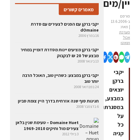
יין/מים
מאמרים קשורים
פורסם
ב-13.6.2006
יקבי ברקן עם הפנים לצעירים עם סדרת
| מאת:
dOmaine
מערכת
16 במרץ 2006
אכול
ושאטו
יקבי ברקן מציעים יינות מסדרת דומיין במחיר
מבצע של 20 ₪ לבקבוק
13 בינואר 2008
יקבי
יקבי ברקן במבצע: כשהיין טוב, האוכל הרבה
ברקן
יותר טוב
24 בפברואר 2008
יוצאים
במבצע,
חגיגות סוף שנה אזרחית בדרך היין צומת סביון
במסגרתו
6 בדצמבר 2008
על
Domaine Huet – טעימת שנין בלאן
כל
צעירים מול ותיקים 1969-2010
קניה
3 ביולי 2012