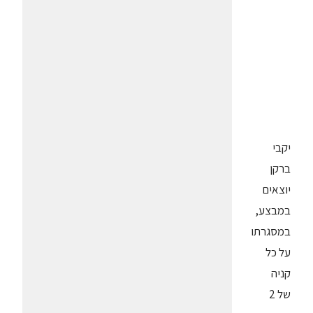
יקבי
ברקן
יוצאים
במבצע,
במסגרתו
על כל
קניה
של 2