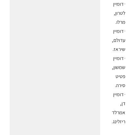
· דומיין
לטרון,
מרלו.
· דומיין
עדולם,
שיראז.
· דומיין
שמשון,
פטיט
סירה.
· דומיין
דן,
אמרלד
ריזלינג.