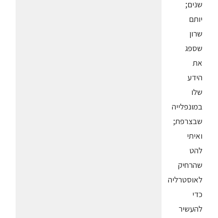
שנים;
יותם
שרון
שספג
את
הידע
שלו
במונפלייה
שבצרפת;
ואיתי
להט
שהרחיק
לאוסטרליה
כדי
להעשיר