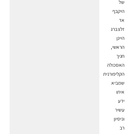
של
היקבף
אד
זלצברג
היינן
הראשי,
חניך
האסכולה
הקליפורנית
שמביא
איתו
ידע
עשיר
וניסיון
רב