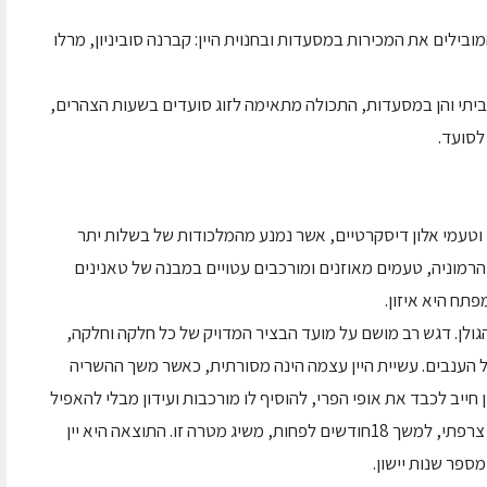
בילים את המכירות במסעדות ובחנוית היין: קברנה סוביניון, מרלו
ביתי והן במסעדות, התכולה מתאימה לזוג סועדים בשעות הצהרים,
לסועד.
ים וטעמי אלון דיסקרטיים, אשר נמנע מהמלכודות של בשלות יתר
של הרמוניה, טעמים מאוזנים ומורכבים עטויים במבנה של טאנינים
תח היא איזון.
הגולן. דגש רב מושם על מועד הבציר המדויק של כל חלקה וחלקה,
ענבים. עשיית היין עצמה הינה מסורתית, כאשר משך ההשריה
 חייב לכבד את אופי הפרי, להוסיף לו מורכבות ועידון מבלי להאפיל
עליו. לרוב אנו מוצאים שיישון בחביות, רובן מאלון צרפתי, למשך 18חודשים לפחות, משיג מטרה זו. התוצאה היא יין
ספר שנות יישון.