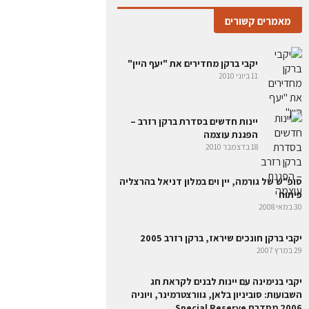
מאמרים קשורים
יקבי ברקן מחדירים את "יעף היין"
11 ביוני 2010
יינות חדשים בסדרת ברקן רזרב –
הפגנת עוצמה
18 בדצמבר 2010
סופ"ש של גורמה, יין וים במלון דניאל בהרצליה
פיתוח
30 במאי 2008
יקבי ברקן חונכים שיראז, ברקן רזרב 2005
29 במרץ 2007
יקבי בנימינה עם יינות לבנים לקראת חג
השבועות: סוביניון בלאן, גוורצטרמינר, ויוניה
2006 מסדרת Special Reserve