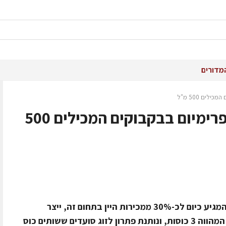
מדורים
לים 500 מ"ל
יקבי ברקן מציעים יינות פרימיום בבקבוקים המכילים 500
הגידול בצריכת יין בכוסות במסעדות, המגיע כיום לכ-30% ממכירות היין בתחום זה, ייצר
הזדמנות למכירת תכולה של חצי ליטר המהווה 3 כוסות, ונותנת פתרון לזוג סועדים ששותים כוס