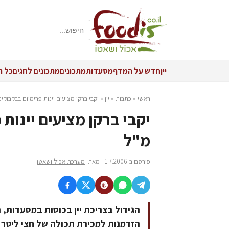
יין
חדש על המדף
מסעדות
מתכונים
מתכונים לחגים
כל ה
ראשי
»
כתבות
»
יין
»
יקבי ברקן מציעים יינות פרימיום בבקבוקים המכי
מ"ל
פורסם ב-1.7.2006 | מאת:
מערכת אכול ושאטו