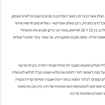
מת הגולן אשר נבצרים במועד המדויק בו מגיעים הענבים לשיא טעמם,
כל כרם בחביות, רובן מאלון אמריקאי- כשליש מהן חדשות והיתר
משימוש שני ושלישי. בתום תקופת יישון, שאורכה לרוב בין 12 ל-16 חודשים,צוות יינני ברקן מגבש את התמהיל
אשונה מרלו- פחות מובנה מהקברנה, אך עשיר בפרי מתובל ועסיסי
ל העליון ומיעוטו מענבי תל צפית שבהרי יהודה. בזן זה נודעת
 על מנת לאפשר לפרי לפתח את מלוא טעמיו מבלי לגלוש להבשלת
ים קטנים. לבלנד הסופי נבחרו יינות שעברו תסיסה קרירה ונקייה
 התורמים להתפתחות הארומאטית של היין. היין אכן ארומאטי
וני מעודם וחמיצות פריכה.