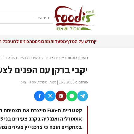
יין
חדש על המדף
מסעדות
מתכונים
מתכונים לחגים
כל ה
ראשי
»
כתבות
»
יין
»
יקבי ברקן עם הפנים לצעירים עם סדרת dOmaine
יקבי ברקן עם הפנים לצעירים
פורסם ב-16.3.2006 | מאת:
מערכת אכול ושאטו
קטגוריית ה-Fun מייצרת את
אוסטרליה ואנגליה בקרב צעירים בני 21-35.