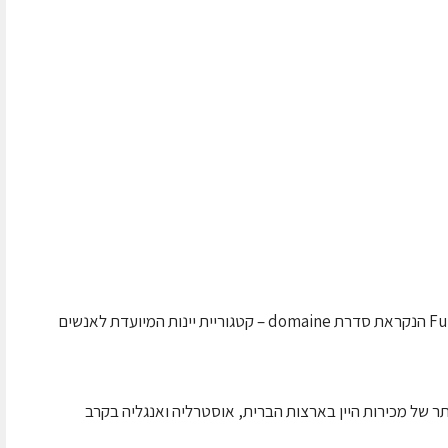
יקבי ברקן מציגים 5 יינות בסדרת ה-Fun Fine Wine הנקראת סדרת domaine – קטגוריית יינות המיועדת לאנשים
דולה ביותר של מכירות היין בארצות הברית, אוסטרליה ואנגליה בקרב