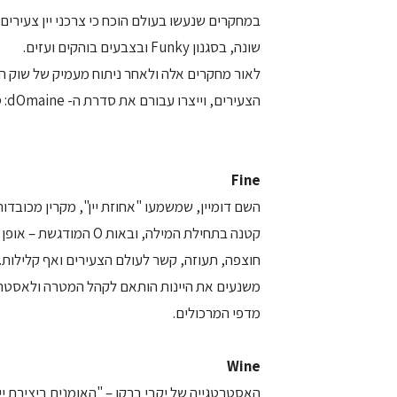
במחקרים שנעשו בעולם הוכח כי צרכני יין צעירי
שונה, בסגנון Funky ובצבעים בוהקים ועזים.
לאור מחקרים אלה ולאחר ניתוח מעמיק של שוק היי
הצעירים, וייצרו עבורם את סדרת ה- dOmaine: סדרת יינות Fun חדשה ובה יינות צעירים, חצופים ורעננים.
Fine
קטנה בתחילת המילה, ובא
חוצפה, תעוזה, קשר לעולם הצעירים ואף קלילות. 
משנעים את היינות הותאם לקהל המטרה ולאסטרטג
מדפי המרכולים.
Wine
האסטרטגייה של יקבי ברקן – "האומנים ביצירת י