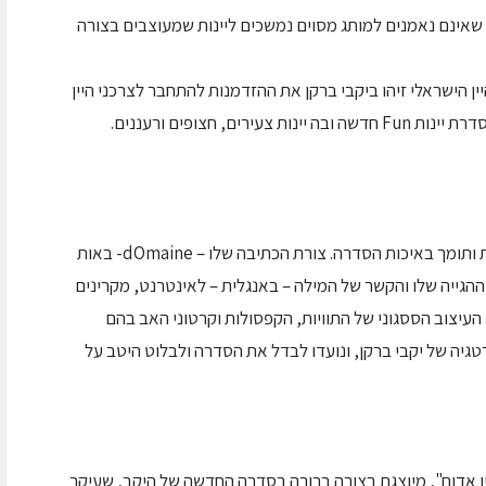
ם שאינם נאמנים למותג מסוים נמשכים ליינות שמעוצבים בצורה
ן הישראלי זיהו ביקבי ברקן את ההזדמנות להתחבר לצרכני היין
השם דומיין, שמשמעו "אחוזת יין", מקרין מכובדות ותומך באיכות הסדרה. צורת הכתיבה שלו – dOmaine- באות
ות O המודגשת – אופן ההגייה שלו והקשר של המילה – באנגלית – לאינטרנט, מקרינים
העיצוב הססגוני של התוויות, הקפסולות וקרטוני האב בהם
יה של יקבי ברקן, ונועדו לבדל את הסדרה ולבלוט היטב על
ין אדום", מיוצגת בצורה ברורה בסדרה החדשה של היקב, שעיקר