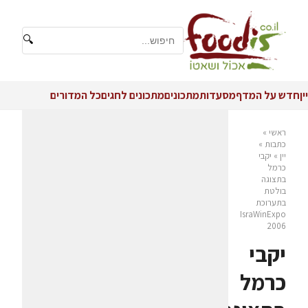
🔍
יין
חדש על המדף
מסעדות
מתכונים
מתכונים לחגים
כל המדורים
ראשי
»
כתבות
»
יין
»
יקבי
כרמל
בתצוגה
בולטת
בתערוכת
IsraWinExpo
2006
יקבי
כרמל