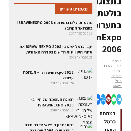
בתצוגה
מאמרים קשורים
בולטת
בתערוכת
מה מחכה לנו בתערוכת ISRAWINEXPO 2008
בפברואר הקרוב?
IsraWinExpo
27 בנובמבר 2007
2006
יקבי כרמל יציגו ב- ISRAWINEXPO 2008 את
אזורי היין ויינות חדשים בסדרה האזורית
21 בפברואר 2008
פורסם
ב-13.6.2006
| מאת:
Israwinexpo 2012 – תערוכה
מערכת
עצובה
אכול
26 בפברואר 2012
ושאטו
תצוגת העוצמה של היין ב-
ISRAWINEXPO 2010
15 בפברואר 2010
במתחם
כרמל
נתוני מכון הייצוא: ירידה חדה
הוקם
בייצוא יין ב- 2009 ועם זאת