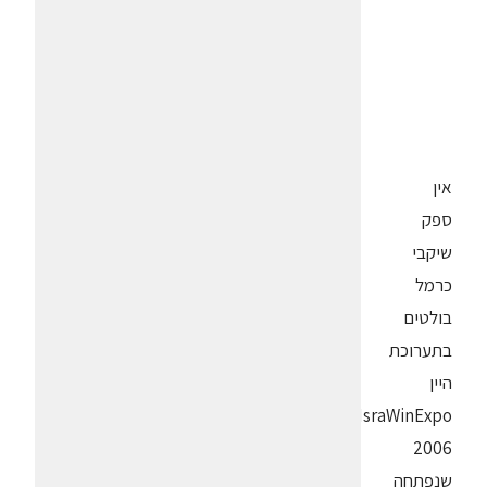
אין
ספק
שיקבי
כרמל
בולטים
בתערוכת
היין
IsraWinExpo
2006
שנפתחה