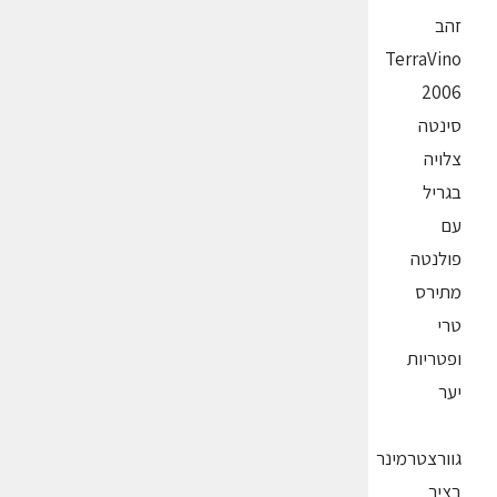
זהב
TerraVino
2006
סינטה
צלויה
בגריל
עם
פולנטה
מתירס
טרי
ופטריות
יער
גוורצטרמינר
בציר