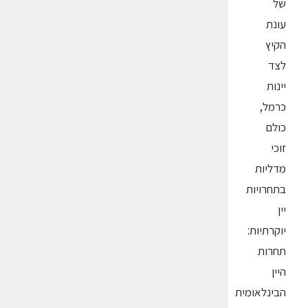
של
עונת
הקיץ
לצד
יינות
כרמל,
כולם
זוכי
מדליות
בתחרויות
יין
יוקרתיות:
תחרות
היין
הבינלאומית