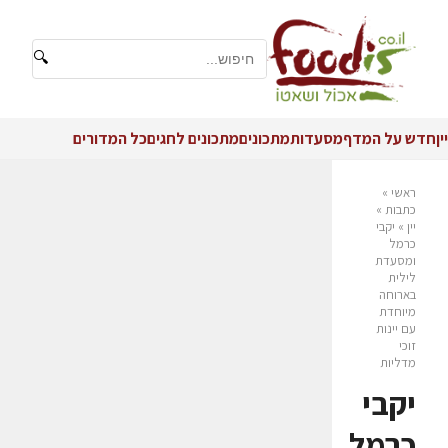
🔍
יין
חדש על המדף
מסעדות
מתכונים
מתכונים לחגים
כל המדורים
ראשי
»
כתבות
»
יין
»
יקבי
כרמל
ומסעדת
לילית
בארוחה
מיוחדת
עם יינות
זוכי
מדליות
יקבי
כרמל