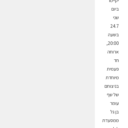
יקיימו
ביום
שני
24.7
בשעה
20:00,
ארוחה
חד
פעמית
מיוחדת
בניצוחם
של שף
עומר
בן גל
ממסעדת