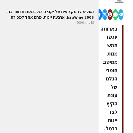
ושאטו
הטעימה המקצועית של יקבי כרמל במסגרת תערוכת
IsraWine 2006: ארבעה יינות, מהם אחד למכירה
18 ביוני 2006
בארוחה
יוגשו
חמש
מנות
ממיטב
חומרי
הגלם
של
עונת
הקיץ
לצד
יינות
כרמל,