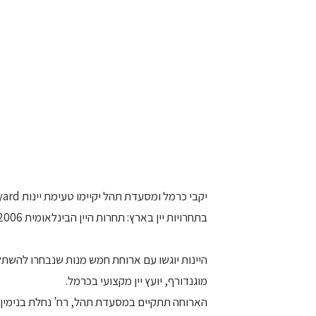
בתחרויות יין בארץ: תחרות היין הבינלאומית TerraVino 2006, ותחרות אשכול הזהב 2006.
היינות יוגשו עם ארוחת חמש מנות שנבחרו להשתלב
מוגנדורף, יועץ יין מקצועי בכרמל.
הארוחה תתקיים במסעדת תהל, רח' נחלת בנימין תל-אביב, ביום