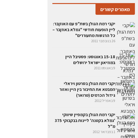
מאמרים קשורים
יקבי רמת הגולן בשת"פ עם האוזןבר:
ליין הופעות חודשי "גמלא באוזןבר –
כל הרגשות מתעוררים"
26 בנובמבר 2011
15-18 באוגוסט: פסטיבל היין
במוזיאון ישראל ירושלים
9 באוגוסט 2011
יקבי רמת הגולן בסרטון ויראלי
המבטא את החיבור בין היין ואזור
גידול הכרמים (טרואר)
9 באפריל 2012
יקבי רמת הגולן בקמפיין שיווקי
'גמלא בקטנה' ליינות בבקבוקי 375
מ"ל
1 בפברואר 2012