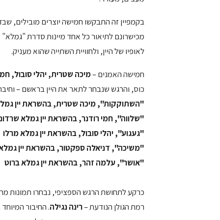
בקמפיין זה התבקשו חמישה יוצרים מובילים, שבדר
מכישרונם לתיאור כל אחד מיינות סדרת "גמלא" ש
לאופיו של היין, ולחוויית השתייה שהוא מעניק.
חמישה האמנים –
מיכה שטרית, יהלי סובול, חמ
כוס, והרגש שנבחר לתאר את היין בראשם – וחיבר
"השתוקקות", מיכה שטרית, בהשראת יין גמלא 
"שלווה", חמי רודנר, בהשראת יין גמלא שרדונ
"געגוע", יהלי סובול, בהשראת יין גמלא מרלו
"משיכה", דניאלה ספקטור, בהשראת יין גמלא 
"אושר", עלמה זהר, בהשראת יין גמלא ברוט
כרקע לתחושת הרגש הספציפי, נבחרו תמונות מר
רמת הגולן הנודעת –
רינה נגילה
. החיבור המיוחד 