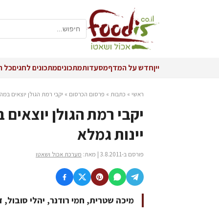
יין
חדש על המדף
מסעדות
מתכונים
מתכונים לחגים
כל ה
ראשי
»
כתבות
»
פרסום הכרסום
»
יקבי רמת הגולן יוצאים במה
יקבי רמת הגולן יוצאים 
יינות גמלא
פורסם ב-3.8.2011 | מאת:
מערכת אכול ושאטו
מיכה שטרית, חמי רודנר, יהלי סובול,