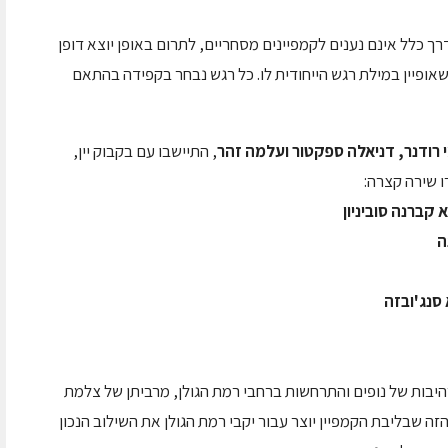
ך כלל אינם נענים לקמפיינים מסחריים, לתרום באופן יוצא דופן
אופיין במילת רגש הייחודית לו. כל רגש נבחר בקפידה בהתאם
י רודנר, דניאלה ספקטור ועלמה זהר
, התיישבו עם בקבוק יין,
ו שירה קצרה:
קברנה סוביניון
ה
סנג'ובזה
היבות של נופים והתרחשות ברחבי
רמת הגולן, מרביתן של צלמת
הזה שבליבת הקמפיין יוצר עבור יקבי רמת הגולן את השילוב הנכון