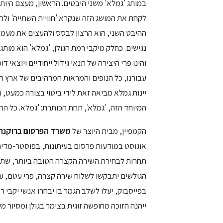
במותג 'גמלא' משני היבטים. הראשון, מעצם היות
לקחת את המושג הזה שנקרא 'חוויית השתייה' ולהע
ההיבט השני, הוא הרצון לבסס ולהעצים את מעמדה
נגישים. כחלק מיקבי רמת הגולן, 'גמלא' הוא מותג
והינו פרי היצירה של תנאי גידול ייחודיים ויוצאי דופן,
עבורנו, כל הנופים והמראות המרהיבים של ארץ היי
יינות גמלא מביאה זאת לידי ביטוי בצורה כמעט, 
המיוחד הזה, 'גמלא', תחת הכותרת: 'גמלא. כל הר
הקמפיין, מבית היוצר של
משרד הפרסום ברוקנר 
אוגוסט במודעות פרסום בעיתונות, בפוסטר-מדיה
תחרות לבחירת השירה הקצרה הטובה ביותר, שתלו
הגולשים יתבקשו לשלוח שירה קצרה, פרי עטם, ע
בפייסבוק, יעלו לשלב הגמר בו יבחרו אנשי יקבי ר
ייהנה הזוכה מחופשה זוגית בצימר בגולן ומסיור מי