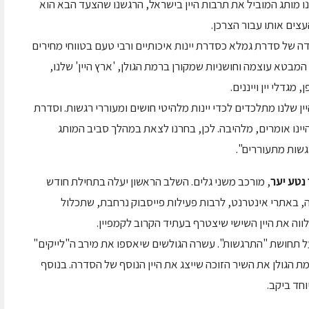
נו מותג המוביל את תרבות היין בישראל, הרגשנו שהצעד הבא הוא
צים אותו עבור הצרכן.
 של סדרת גמלא כסדרת יינות איכותיים ורבי טעם בטווחי מחירים
 המבטא עוצמה וחושניות שמקורן ברמת הגולן, 'ארץ היין' שלנו,
 מגדלי יין וייננים.
ן שלנו מתלכדים לכדי יינות מלהיטי חושים ומעוררי רגשות. וסדרת
היינו אומרים, מלהיבה. לכן, בחרנו לצאת במהלך סביב המותג
גשות מתעוררים".
נטע יער
, מורכב משני גלים. השלב
הראשון יעלה בתחילת חודש
, באתרי אינטרנט, לרבות פעילות פייסבוק נרחבת, שתכלול
וה את היין השישי שיצטרף בעתיד הקרוב לקמפיין.
ל תחושת "התרגשות". עשרה הגולשים שיאספו את מירב ה"לייקים"
מת הגולן את השיר הזוכה שייצג את היין הנוסף של הסדרה. בנוסף
וחד ביקב.