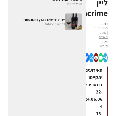
ליין
28 ביוני 2007
Lacrime
יינות חדשים בארץ המובטחת
פורסם
22 בנובמבר 2016
ב-7.6.2006
| מאת:
מערכת
אכול
ושאטו
האירועים
יתקיימו
בתאריכים
22-
24.06.06
ו-
13-