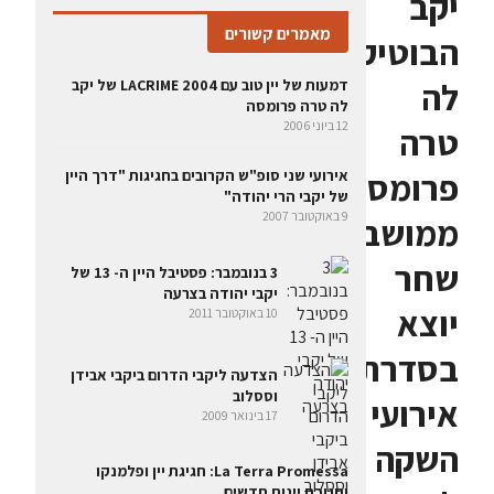
יקב
מאמרים קשורים
הבוטיק
לה
דמעות של יין טוב עם LACRIME 2004 של יקב
לה טרה פרומסה
12 ביוני 2006
טרה
פרומסה
אירועי שני סופ"ש הקרובים בחגיגות "דרך היין
של יקבי הרי יהודה"
9 באוקטובר 2007
ממושב
שחר
3 בנובמבר: פסטיבל היין ה- 13 של
יקבי יהודה בצרעה
יוצא
10 באוקטובר 2011
בסדרת
הצדעה ליקבי הדרום ביקבי אבידן
וססלוב
אירועי
17 בינואר 2009
השקה
La Terra Promessa: חגיגת יין ופלמנקו
וחנוכת יינות חדשים