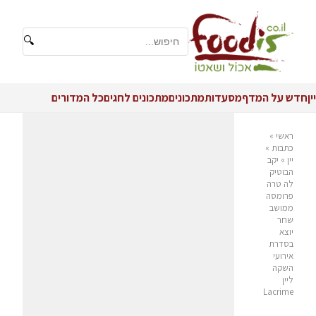
🔍
יין
חדש על המדף
מסעדות
מתכונים
מתכונים לחגים
כל המדורים
ראשי
»
כתבות
»
יין
»
יקב
הבוטיק
לה טרה
פרומסה
ממושב
שחר
יוצא
בסדרת
אירועי
השקה
ליין
Lacrime