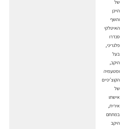
של
היינן
והשף
האיטלקי
סנדרו
פלגריני,
בעל
היקב,
ומטעמיה
הקוצ'יניים
של
אישתו
אירית,
במתחם
היקב