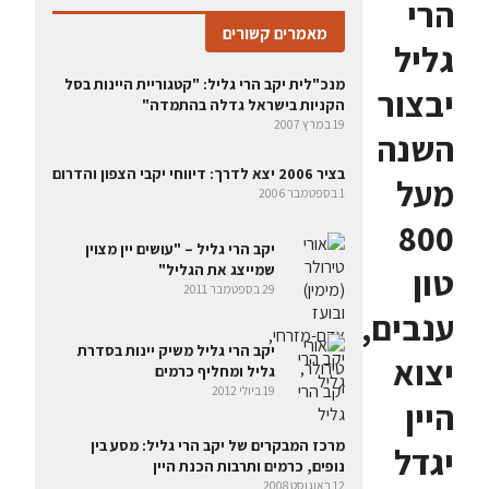
הרי
מאמרים קשורים
גליל
מנכ"לית יקב הרי גליל: "קטגוריית היינות בסל
יבצור
הקניות בישראל גדלה בהתמדה"
19 במרץ 2007
השנה
בציר 2006 יצא לדרך: דיווחי יקבי הצפון והדרום
מעל
1 בספטמבר 2006
800
יקב הרי גליל – "עושים יין מצוין
שמייצג את הגליל"
טון
29 בספטמבר 2011
ענבים,
יקב הרי גליל משיק יינות בסדרת
יצוא
גליל ומחליף כרמים
19 ביולי 2012
היין
מרכז המבקרים של יקב הרי גליל: מסע בין
יגדל
נופים, כרמים ותרבות הכנת היין
12 באוגוסט 2008