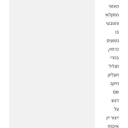
האזור
החקלאי
והטבעי
בו
נטועים
כרמיו,
בהרי
הגליל
העליון.
היקב
שם
דגש
על
ייצור יין
איכותי