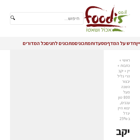
🔍
יין
חדש על המדף
מסעדות
מתכונים
מתכונים לחגים
כל המדורים
ראשי
»
כתבות
»
יין
»
יקב
הרי גליל
יבצור
השנה
מעל
800 טון
ענבים,
יצוא היין
יגדל
ב-25%
יקב