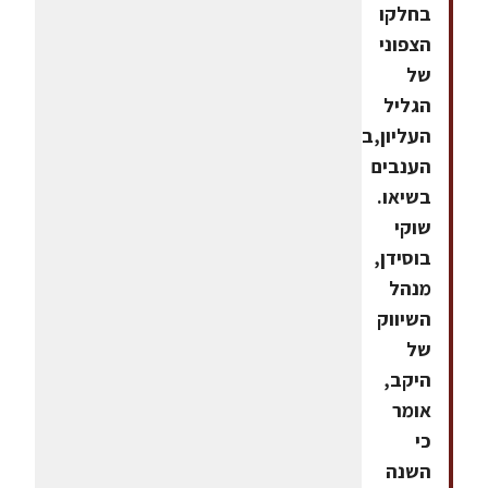
בחלקו
הצפוני
של
הגליל
העליון,בציר
הענבים
בשיאו.
שוקי
בוסידן,
מנהל
השיווק
של
היקב,
אומר
כי
השנה