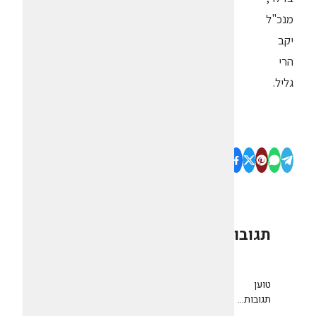
מנכ"ל
יקב
הרי
גליל.
תגובות
0
טוען
תגובות...