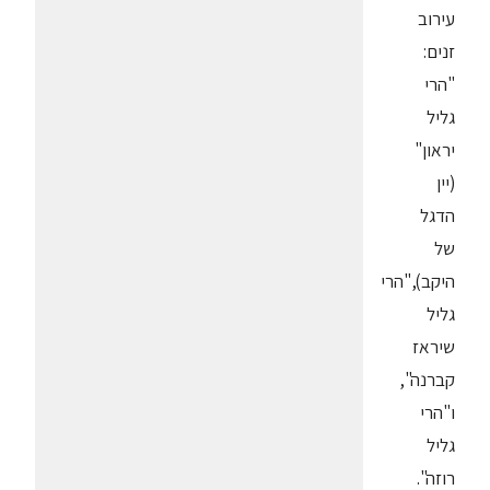
עירוב
זנים:
"הרי
גליל
יראון"
(יין
הדגל
של
היקב),"הרי
גליל
שיראז
קברנה",
ו"הרי
גליל
רוזה".