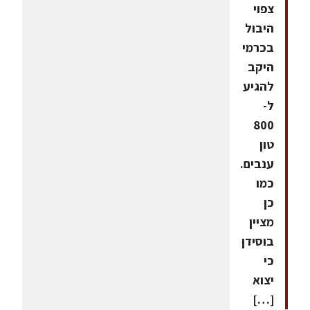
צפוי
היבול
בכרמי
היקב
להגיע
ל-
800
טון
ענבים.
כמו
כן
מציין
בוסידן
כי
יצוא
[…]