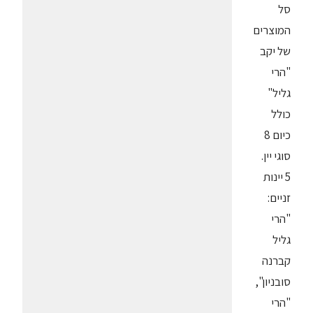
סל
המוצרים
של יקב
"הרי
גליל"
כולל
כיום 8
סוגי יין.
5 יינות
זניים:
"הרי
גליל
קברנה
סובניון",
"הרי