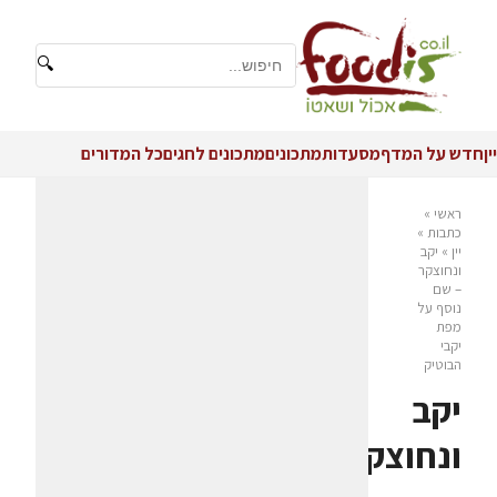
🔍
יין
חדש על המדף
מסעדות
מתכונים
מתכונים לחגים
כל המדורים
ראשי
»
כתבות
»
יין
»
יקב
ונחוצקר
– שם
נוסף על
מפת
יקבי
הבוטיק
יקב
ונחוצקר