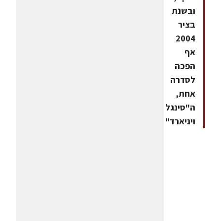
ובשנת
בציר
2004
אף
הפכה
לסדרה
אחת,
ה"סינגל
ויניארד"