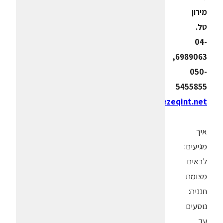
מירון
טל.
04-
6989063,
050-
5455855
elivan1@bezeqint.net
איך
מגיעים:
לבאים
מצומת
חנניה:
נוסעים
עד