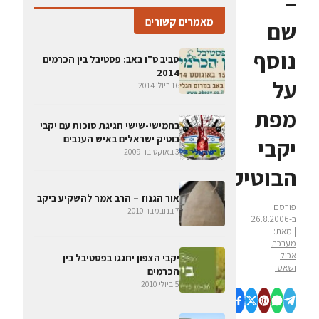
–
מאמרים קשורים
שם
נוסף
סביב ט"ו באב: פסטיבל בין הכרמים
2014
על
16 ביולי 2014
מפת
בחמישי-שישי חגיגת סוכות עם יקבי
בוטיק ישראלים באיש הענבים
יקבי
3 באוקטובר 2009
הבוטיק
אור הגנוז – הרב אמר להשקיע ביקב
פורסם
7 בנובמבר 2010
ב-26.8.2006
| מאת:
מערכת
אכול
יקבי הצפון יחגגו בפסטיבל בין
ושאטו
הכרמים
5 ביולי 2010