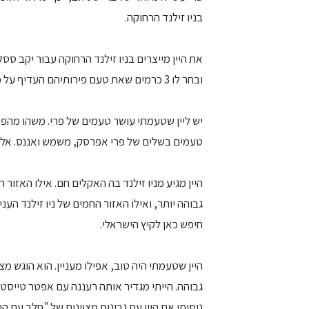
בניו זילנד הרחוקה.
את היין מייצרים בניו זילנד הרחוקה עבור יקב ססל
ובחר לו 3 כרמים שאת טעם פירותיהם העדיף על פני כולם, ומהם הוא בחר ליצור את היין.
יש ליין שטעמתי עושר טעמים של פרי. משהו מהפס
טעמים בשלים של פרי אפרסק, משמש ואננס. אלו מענ
היין מגיע מניו זילנד בה האקלים חם. אילו האזור 
גבוהה יותר, ואילו האזור החמים של ניו זילנד הע
חיפש כאן לקיץ הישראלי.
היין שטעמתי היה טוב, אפילו מעניין. הוא הוגש מצ
גבוהה. הייתי מגדיר אותה רעננה עם אפטר טייסט 
ניסיתי את היין עם גבינות מצוינות של "חלב עם ה