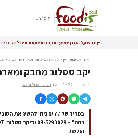
יין
חדש על המדף
מסעדות
מתכונים
מתכונים לחגים
כל ה
ראשי
»
כתבות
»
יין
»
יקב ססלוב מחבק ומארח את יקב טוליפ מ
יקב ססלוב מחבק ומארח 
פורסם ב-4.9.2006 | מאת:
מערכת אכול ושאטו
במחיר של 77 ₪ ניתן להשיג את
הולמת