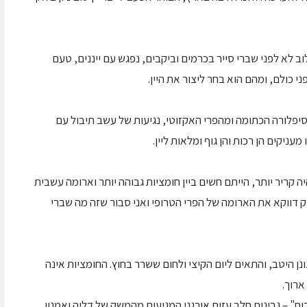
וב לא לפני שברי סייר בכרמים וביקבים, נפגש עם ייננים, טעם
יפלורה הכתומה ומהפרי האקזוטי, נגיעות של עשב תיבול עם
יקים הן רכות והן גוף ומלאות ליין.
היה קריר יותר, הייתם חשים ביין חומציות גבוהה יותר וארומה עשבית
ניק דווקא את הארומה של הפרי הטרופי ואני סבור שזה מה שברי
ונן היטב, והתאים ליום הקיצי ולחום ששרר בחוץ. החומציות אינה
ארוך.
רוח" – גבינות חלב עזים אורגני המגיעות מהמשק של דליה ואמנון