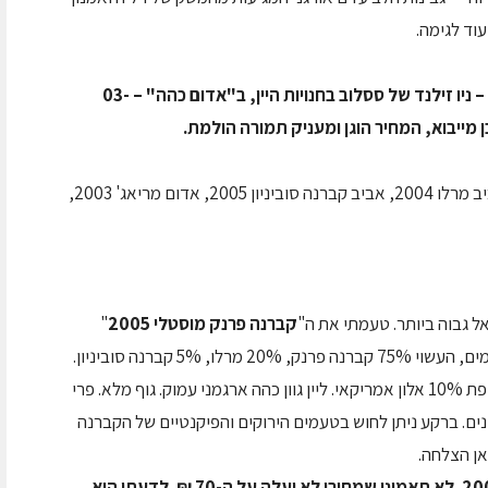
עוד לגימה.
במחיר של 77 ₪ ניתן להשיג את הסוביניון בלאן – ניו זילנד של ססלוב בחנויות היין, ב"אדום כהה" – 03-
כמו כן הוטעמו מססלוב האביב מריאג' 2004, אביב מרלו 2004, אביב קברנה סוביניון 2005, אדום מריאג' 2003,
אל גבוה ביותר. טעמתי את ה"
קברנה פרנק מוסטלי 2005
"
בטעימת חבית. זהו יין עוצמתי עם שלל ריחות וטעמים, העשוי 75% קברנה פרנק, 20% מרלו, 5% קברנה סוביניון.
היין עבר 12 חודשי יישון בחביות אלון צרפתי בתוספת 10% אלון אמריקאי. ליין גוון כהה ארגמני עמוק. גוף מלא. פרי
ינים. ברקע ניתן לחוש בטעמים הירוקים והפיקנטיים של הקברנה
אן הצלחה.
תוכלו לרכוש את היין בהשקתו לקראת ינואר 2007. לא תאמינו שמחירו לא יעלה על ה-70 ₪. לדעתי הוא