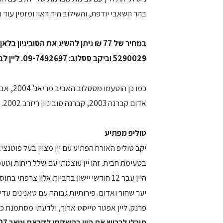
בהר השאבי יודפת, והשילוב היה ראוי ומזמין עוד ו
5290029 וביקב ססלוב: 09-7492697. ליין לבן מייבוא, המחיר הוגן ומעניק תמורה הולמת.
אדום קברנה 2003, קברנה סוביניון ריזרב 2002.
טוליפ מפתיע
יקב טוליפ האורח הפתיע עם יין מצוין בעל פוטנצי
יער שחור ואדום. פירותיות גבוהה עם טאנינים עד
פרנק. ליין אפטר טייסט ארוך, ולדעתי מסתמנת כ