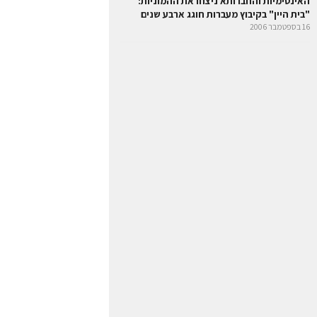
האינטימיות והחברותא ניצחו את ההמוניות:
"בית היין" בקיבוץ מעברות חוגג ארבע שנים
16 בספטמבר 2006