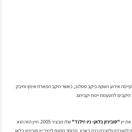
 קיימה אירוע השקה ביקב ססלוב, כאשר היקב המארח אימץ וחיבק
 היקבים להטעמת יינות יקביהם.
ת יין
"סוביניון בלאן- ניו-זילנד"
שלו מבציר 2005. היין הזה הוא
ה להערכה ולהכרה רבה בארץ, הבוחר הפעם לייצר יין סוביניון בלאן