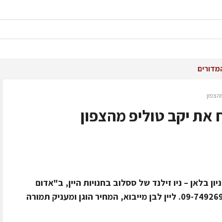
מדורים
הצפון
את יקב טוליפ מהצפון
 הסוביניון בלאן – ניו זילנד של ססלוב בחנויות היין, ב"אדום
כהה" – 03-5290029 וביקב ססלוב: 09-7492697. ליין לבן מייבוא, המחיר הוגן ומעניק תמורה