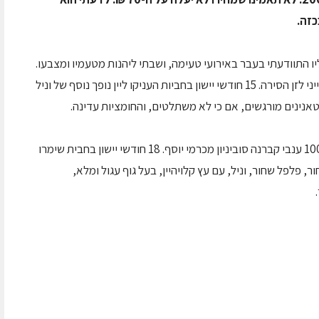
כזה.
וחזרתי לאהוב את הסירה ריזרב 2004, אליו התוודעתי בעבר באירועי טעימה, ושבתי ליהנות מטעמיו ומצבעו.
היין עשוי 100% ענבי סירה. צבעו סגול עמוק ואופייני לזן הסירה. 15 חודשי יישון בחביות העניקו ליין נופך נוסף של וניל
טאנינים מורגשים, אם כי לא משתלטים, והחומציות עדינה.
עוד יין הוא קברנה סוביניון ריזרב 2004 העשוי 100% ענבי קברנה סוביניון מכרמי יוסף. 18 חודשי יישון בחבית שימרו
ר, פלפל שחור, וניל, עם עץ קלויהיין, בעל גוף עגול ומלא,