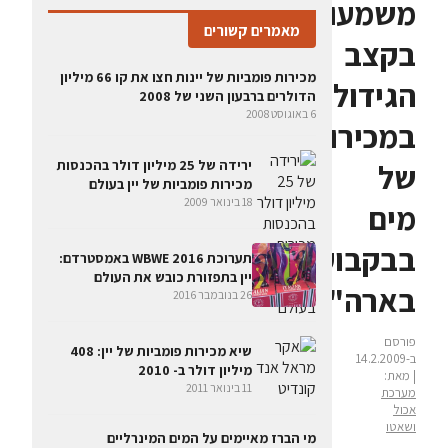
משמעותית
מאמרים קשורים
בקצב
מכירות פומביות של יינות חצו את קו 66 מיליון
הגידול
הדולרים ברבעון השני של 2008
6 באוגוסט 2008
במכירות
ירידה של 25 מיליון דולר בהכנסות
של
מכירות פומביות של יין בעולם
18 בינואר 2009
מים
בבקבוקים
תערוכת WBWE 2016 באמסטרדם:
יין בתפזורת כובש את העולם
בארה"ב
26 בנובמבר 2016
פורסם
שיא מכירות פומביות של יין: 408
ב-14.2.2009
מיליון דולר ב- 2010
| מאת:
11 בינואר 2011
מערכת
אכול
ושאטו
מי הברז מאיימים על המים המינרליים