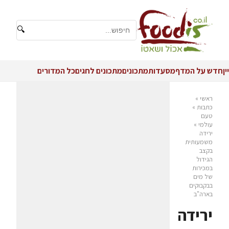
🔍
יין
חדש על המדף
מסעדות
מתכונים
מתכונים לחגים
כל המדורים
ראשי
»
כתבות
»
טעם
עולמי
»
ירידה
משמעותית
בקצב
הגידול
במכירות
של מים
בבקבוקים
בארה"ב
ירידה