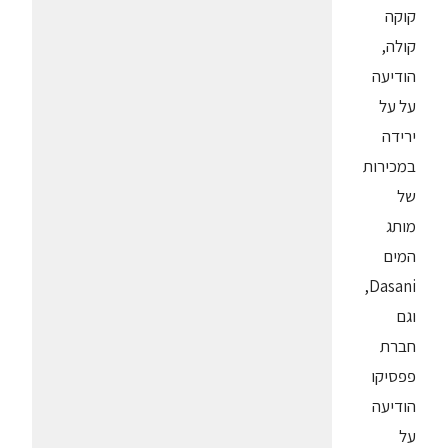
קוקה
קולה,
הודיעה
על על
ירידה
במכירות
של
מותג
המים
Dasani,
וגם
חברת
פפסיקו
הודיעה
על