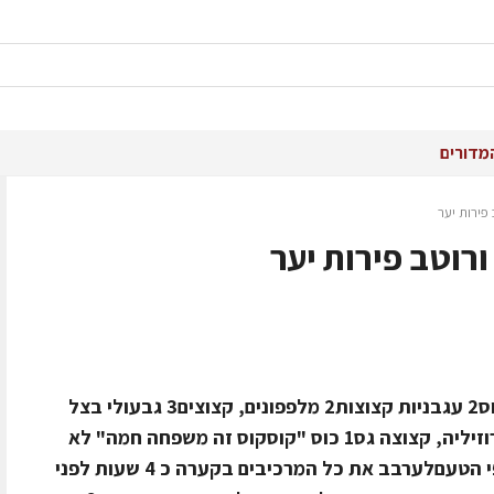
מדורים
 פירות יער
ורוטב פירות יער
8 סועדים –באדיבות קוסקוס מזוןקוסקוס2 עגבניות קצוצות2 מלפפונים, קצוצים3 גבעולי בצל
ירוק, קצוצים1 בצל, קצוץ2 חבילת פטרוזיליה, קצוצה גס1 כוס "קוסקוס זה משפחה חמה" לא
מבושלרבע כוס שמן זיתמלח ופלפל לפי הטעםלערבב את כל המרכיבים בקערה כ 4 שעות לפני