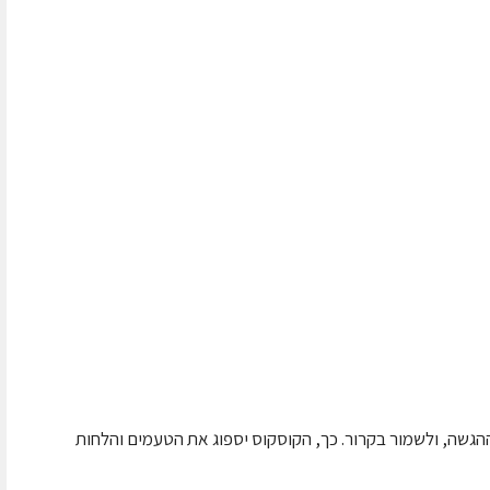
יבים בקערה כ 4 שעות לפני ההגשה, ולשמור בקרור. כך, הקוסקוס יספוג את הטעמים והלחות