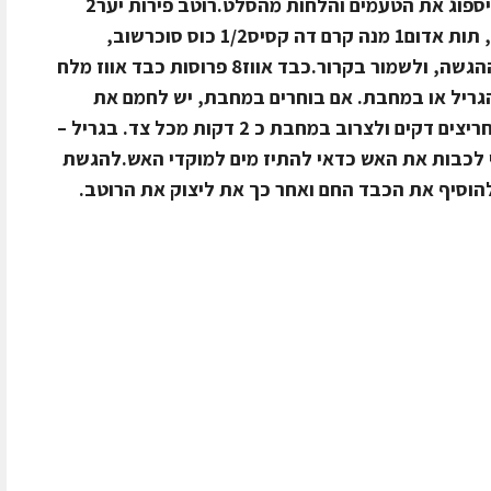
ההגשה, ולשמור בקרור. כך, הקוסקוס יספוג את הטעמים והלחות מהסלט.רוטב פירות יער2
כוסות פירות יער, אוכמניות, תות שחור, תות אדום1 מנה קרם דה קסיס1/2 כוס סוכרשוב,
לערבב את המרכיבים כ 4 שעות לפני ההגשה, ולשמור בקרור.כבד אווז8 פרוסות כבד אווז מלח
גריל או במחבת. אם בוחרים במחבת, יש לחמם את
המחבת לחום בינוני, לחרוץ את הכבד חריצים דקים ולצרוב במחבת כ 2 דקות מכל צד. בגריל –
 לכבות את האש כדאי להתיז מים למוקדי האש.להגשת
וסיף את הכבד החם ואחר כך את ליצוק את הרוטב.