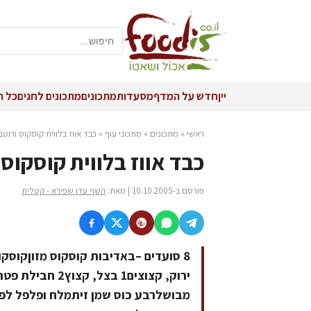
יין
חדש על המדף
מסעדות
מתכונים
מתכונים לחגים
כל ה
ראשי
»
מתכונים
»
מתכוני עוף
»
כבד אווז בלווית קוסקוס ורוטב
כבד אווז בלווית קוסקוס 
פורסם ב-10.10.2005 | מאת:
השף עדו שפירא - קטלית