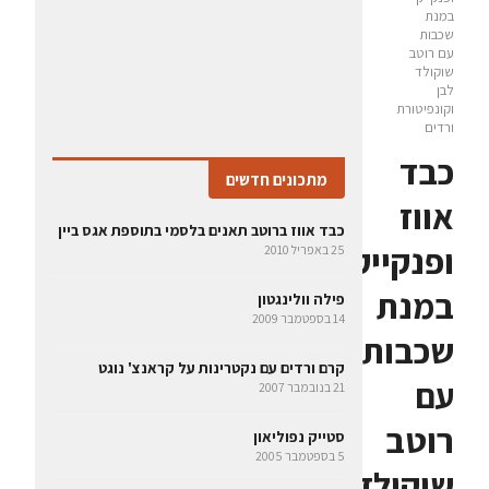
במנת
שכבות
עם רוטב
שוקולד
לבן
וקונפיטורת
ורדים
כבד
מתכונים חדשים
אווז
כבד אווז ברוטב תאנים בלסמי בתוספת אגס ביין
ופנקייק
25 באפריל 2010
במנת
פילה וולינגטון
14 בספטמבר 2009
שכבות
קרם ורדים עם נקטרינות על קראנצ' נוגט
עם
21 בנובמבר 2007
רוטב
סטייק נפוליאון
5 בספטמבר 2005
שוקולד