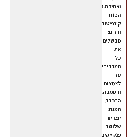
ואחידה.אופן
הכנת
קונפיטורת
ורדים:
מבשלים
את
כל
המרכיבים
עד
לצמצום
והסמכה.אופן
הרכבת
המנה:
יוצרים
שלושה
פנקייקים