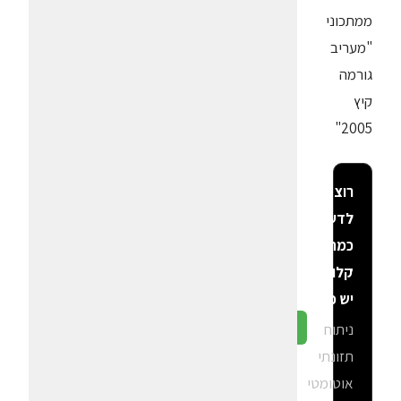
ממתכוני
"מעריב
גורמה
קיץ
2005"
רוצה
לדעת
כמה
קלוריות
יש פה?
ניתוח
גלה ב-CalGal
תזונתי
אוטומטי