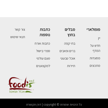
פופולארי
מבלים
כתבות
צור קשר
בחוץ
נוספות
תנאי שימוש
יין
בתי קפה
כתבות אורח
חדש על
המדף
ברים ופאבים
ספרי בישול
מסעדות
אוכל טבעוני
טעם עולמי
מתכונים
תיירות
למקצוענים
כל הזכויות שמורות © copyright | דורן תקשורת