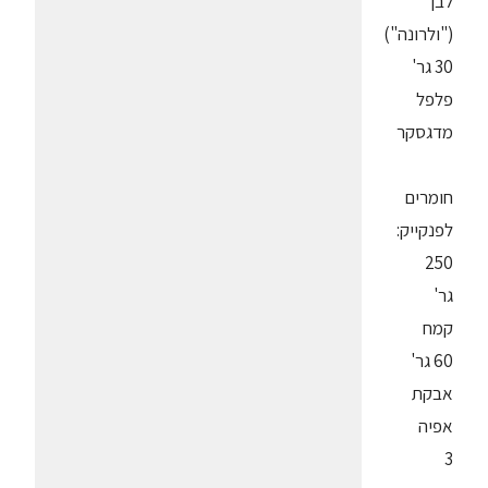
לבן
("ולרונה")
30 גר'
פלפל
מדגסקר
חומרים
לפנקייק:
250
גר'
קמח
60 גר'
אבקת
אפיה
3