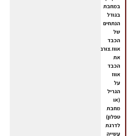
במחבת
בגודל
הנתחים
של
הכבד
אווז.צורבים
את
הכבד
אווז
על
הגריל
(או
מחבת
טפלון)
לדרגת
עשייה