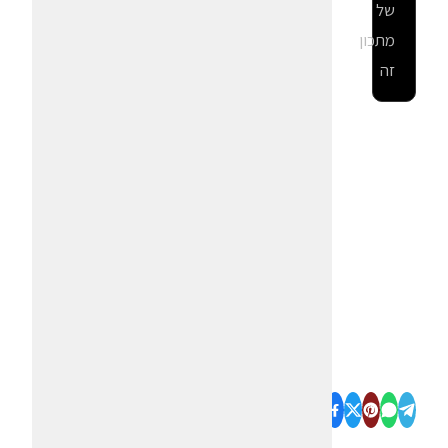
של
מתכון
זה