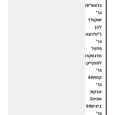
גלאס"300
גר'
שוקולד
לבן
("ולרונה")30
גר'
פלפל
מדגסקרחומרים
לפנקייק:250
גר'
קמח60
גר'
אבקת
אפיה3
ביצים60
גר'