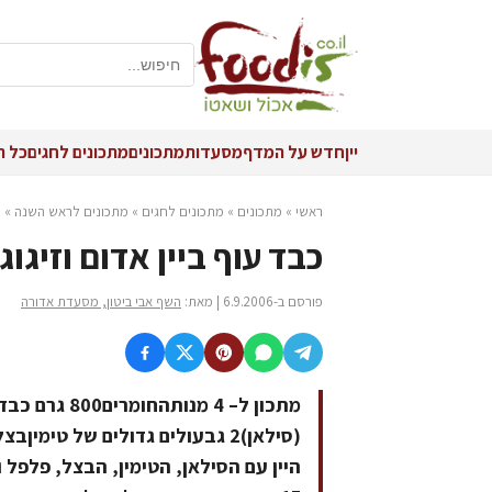
יין
חדש על המדף
מסעדות
מתכונים
מתכונים לחגים
כל ה
ראשי
»
מתכונים
»
מתכונים לחגים
»
מתכונים לראש השנה
»
כ
כבד עוף ביין אדום וזיגו
פורסם ב-6.9.2006 | מאת:
השף אבי ביטון, מסעדת אדורה
(סילאן)2 גבעולים גדולים של ט
היין עם הסילאן, הטימין, הבצל, פלפל