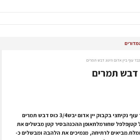
מדורים
בד עוף ביין אדום וזיגוג דבש תמרים
ג דבש תמרים
מתכון ל– 4 מנותהחומרים800 גרם כבד עוף נקיחצי בקבוק יין אדום יבש3/4 כוס דבש תמרים
ימיןבצל קטןפלפל שחורמלחאופן ההכנהבסיר קטן מבשלים את
 ומלח.מביאים לרתיחה, מנמיכים את הלהבה ומבשלים כ-