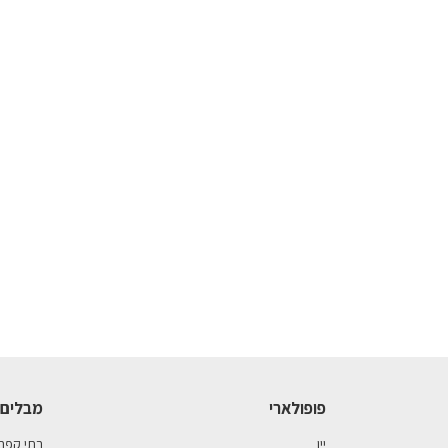
פופולארי
מבלים 
יין
בתי קפה