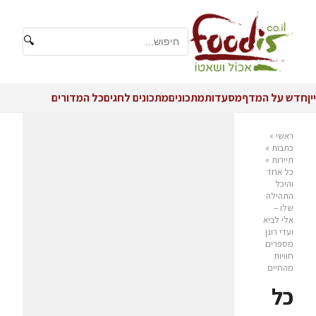
🔍
יין
חדש על המדף
מסעדות
מתכונים
מתכונים לחגים
כל המדורים
ראשי
»
כתבות
»
תיירות
»
כל אחד
והיכל
התהילה
שלו –
אלי לביא
ועדי רונן
מספרים
חוויות
מהחיים
כל