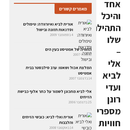
אחד
מאמרים קשורים
והיכל
אורית לביא ואיורוודה: טיפולים
התהילה
וסדנאות תזונה ובישול
4 בספטמבר 2009
שלו
–
החוויה של אמטיסט בעין הים
30 במאי 2007
אלי
המלצת אכול ושאטו: ערב סילבסטר בבית
לביא
אמטיסט
14 בדצמבר 2007
ועדי
אלי לביא מתכונן לשמור על כתר אלוף כבישת
רונן
הזיתים
25 בדצמבר 2006
מספרים
אורית ואלי לביא: כובשי הזיתים
חוויות
והלבבות
14 באוקטובר 2008