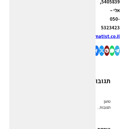
5405839,
אלי –
050-
5323423
www.amatist.co.il
תגובות
0
טוען
תגובות...