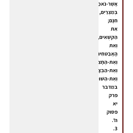
אֲשֶׁר-נֹאכַל
בְּמִצְרַיִם,
חִנָּם;
אֵת
הַקִּשֻּׁאִים,
וְאֵת
הָאֲבַטִּחִים,
וְאֶת-הֶחָצִיר
וְאֶת-הַבְּצָלִים,
וְאֶת-הַשּׁוּמִים",
במדבר
פרק
יא
פסוק
ה'.
3.