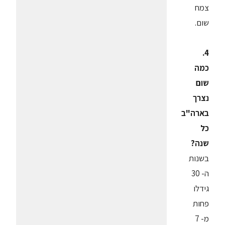
צמח
שום.
4.
כמה
שום
נצרך
בארה"ב
כל
שנה?
בשנות
ה- 30
גידלו
פחות
מ- 7