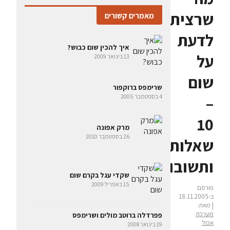
שרציתם
מאמרים קשורים
לדעת
איך להכין שום כבוש?
על
13 בינואר 2009
שום
שרימפס ברוקפור
–
4 בספטמבר 2005
10
מרק אפונה
26 בספטמבר 2010
שאלות
ותשובות
שקדי עגל בקרם שום
15 באפריל 2009
פורסם
ב-18.11.2005
| מאת:
מערכת
פפרדלה ברוטב מולים ושרימפס
אכול
19 בינואר 2008