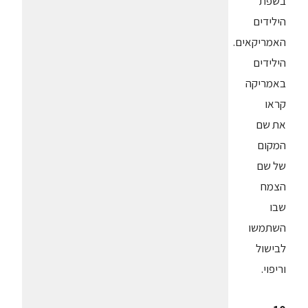
בשפת
הילידים
האמריקאים.
הילידים
באמריקה
קראו
את שם
המקום
של שם
הצמח
שבו
השתמשו
לבישול
וריפוי.