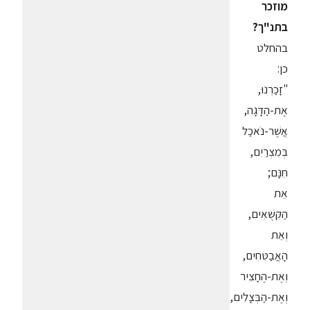
מוזכר
בתנ"ך?
בהחלט
כן:
"זָכַרְנוּ,
אֶת-הַדָּגָה,
אֲשֶׁר-נֹאכַל
בְּמִצְרַיִם,
חִנָּם;
אֵת
הַקִּשֻּׁאִים,
וְאֵת
הָאֲבַטִּחִים,
וְאֶת-הֶחָצִיר
וְאֶת-הַבְּצָלִים,