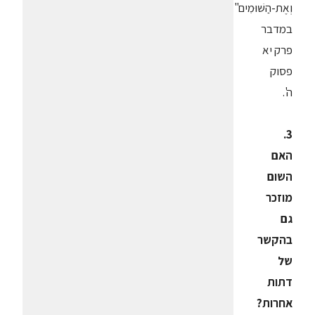
וְאֶת-הַשּׁוּמִים",
במדבר
פרק יא
פסוק
ה'.
3.
האם
השום
מוזכר
גם
בהקשר
של
דתות
אחרות?