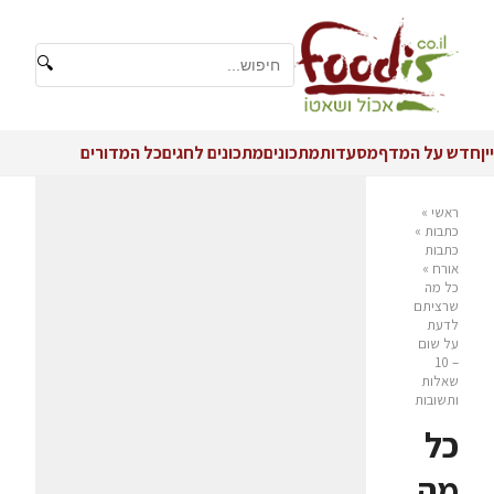
🔍
יין
חדש על המדף
מסעדות
מתכונים
מתכונים לחגים
כל המדורים
ראשי
»
כתבות
»
כתבות
אורח
»
כל מה
שרציתם
לדעת
על שום
– 10
שאלות
ותשובות
כל
מה