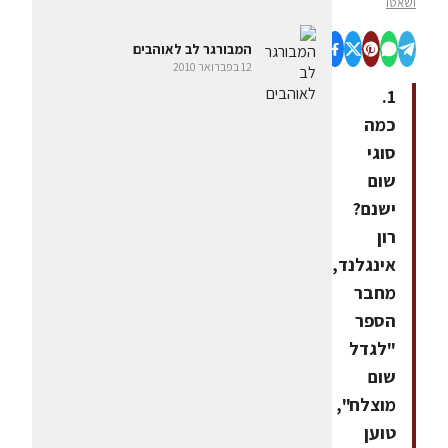
ושאטו
המבורגר לב לאוהבים
12 בפברואר 2010
1.
כמה
סוגי
שום
ישנם?
רון
אינגלנד,
מחבר
הספר
"לגדל
שום
מוצלח",
טוען