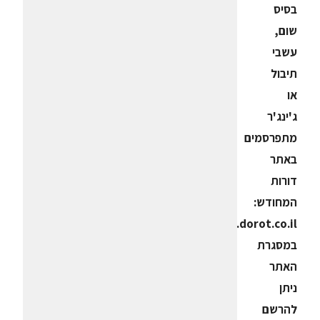
בסיס
שום,
עשבי
תיבול
או
ג'ינג'ר
מתפרסמים
באתר
דורות
המחודש:
www.dorot.co.il
במסגרת
האתר
ניתן
להרשם