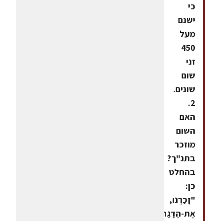
כי
ישנם
מעל
450
זני
שום
שונים.
2.
האם
השום
מוזכר
בתנ"ך?
בהחלט
כן:
"זָכַרְנוּ,
אֶת-הַדָּגָה,