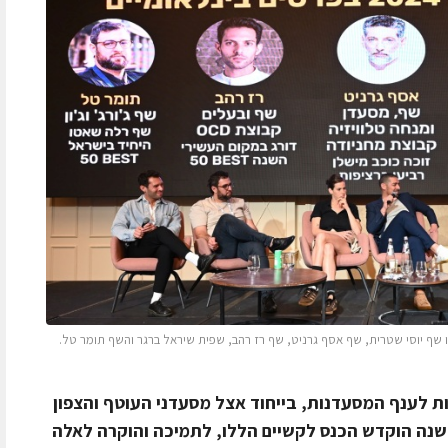
ם בינלאומיים" השתתפו שף יוסי שטרית, שף אסף גרניט, שף רז רהב, שפית שיראל ברגר והשף תומר טל.
 לענף המסעדנות, בייחוד אצל מסעדני העוטף והצפון
שנה הוקדש הכנס לקשיים הללו, לתמיכה והוקרה לאלה