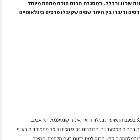
ה שכזו ובכלל. במסגרת הכנס הוקם מתחם מיוחד
רסים ודיברו בין היתר שפים שקיבלו פרסים בינלאומיים
כנס המסעדנות של ישראל התקיים ביום א' 31.3.24 בפעם התשיעית במלון דיוויד אינטרקונטיננטל תל אביב,
רים ומקבלי החלטות בתחום המסעדנות. הדוברים בכנס הציגו כיצד מתמודדים בענף
 והמלחמה הוקדש הכנס למסעדנות בעת מלחמה, תמיכה