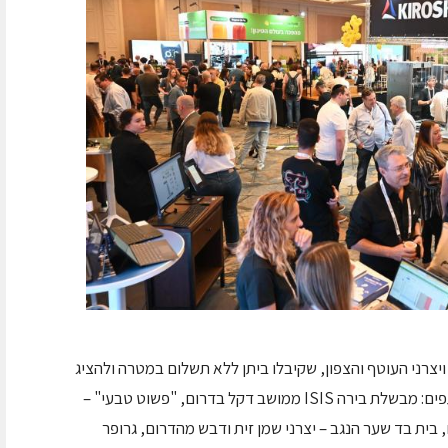
צרני העוטף והצפון, שקיבלו ביתן ללא תשלום במטרה ולהציג
תוצריהם לשפים ולמסעדנים באירוע. בין המשתתפים: מבשלת בירה ISIS ממושב דקל בדרום, "פשוט טבעי" –
ית בד שער הנגב – יצרני שמן זית ודבש מהדרום, גרופר