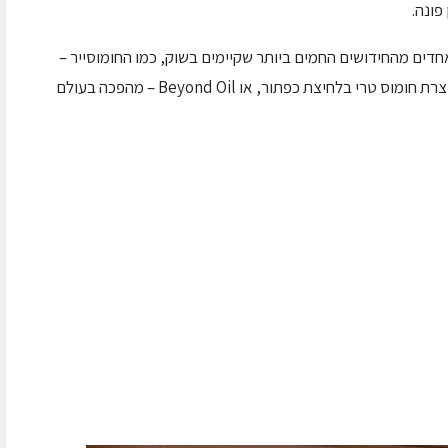
ונה.
ים מהחידושים החמים ביותר שקיימים בשוק, כמו החומוסייר –
מיזם פוד-טק מבית שטראוס, שפיתח מכונה שמייצרת חומוס טרי בלחיצת כפתור, או Beyond Oil – מהפכה בעולם