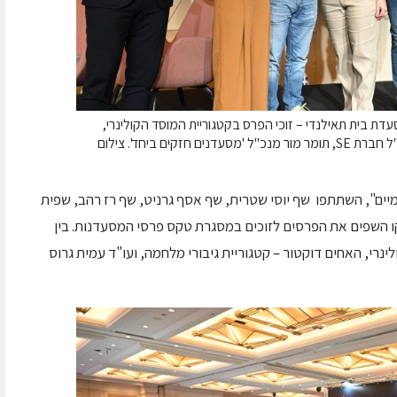
עדת בית תאילנדי – זוכי הפרס בקטגוריית המוסד הקולינרי,
אילת כהן מנהלת הכנס, אילן ירון בעלים ומנכ"ל חברת SE, תומר מור מנכ"ל 'מסעדנים חזקים ביחד'. צילום
וכי 2024 בפרסים בינלאומיים", השתתפו שף יוסי שטרית, שף אסף גרניט, שף רז רהב, שפית
ו השפים את הפרסים לזוכים במסגרת טקס פרסי המסעדנות. בין
ינרי, האחים דוקטור – קטגוריית גיבורי מלחמה, ועו"ד עמית גרוס