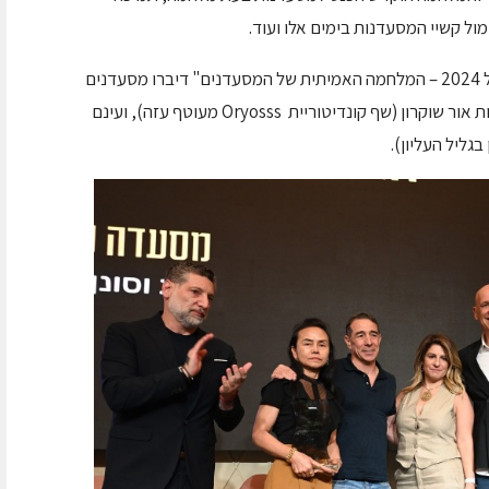
ול קשיי המסעדנות בימים אלו ועוד.
בין הפאנלים הבולטים בכנס: בפאנל "חרבות ברזל 2024 – המלחמה האמיתית של המסעדנים" דיברו מסעדנים
ואנשי מקצוע על המלחמה והשלכותיה, בהשתתפות אור שוקרון (שף קונדיטוריית Oryosss מעוטף עזה), ועינם
גליל העליון).