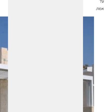
על
אמת.