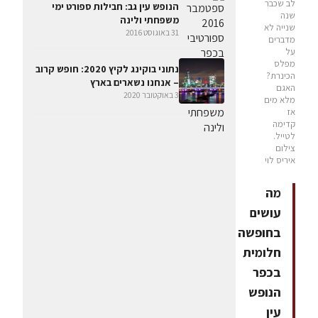
לב שכבר
הנופש עין גב: חבילות ספורט ימי
שנה
משפחתי ולינה
שנייה לא
31 באוגוסט 2016
מדברים
על
מפלס
נתוני בוקינג לקיץ 2020: חופש קרוב
הכינרת?
– אנחנו נשארים בארץ
האגם
3 באוקטובר 2020
מלא מים
אז
קדימה
לטייל.
צילום
איריס לוי
מה
עושים
בחופשה
חלומית
בכפר
הנופש
עין