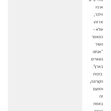
או ניו
זילנד,
אז זהו
שלא –
כמאמר
השיר
"אנחנו
נשארים
בארץ".
בזכות
הקורונה,
והפעם
זה
באמת