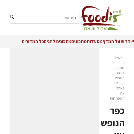
🔍
יין
חדש על המדף
מסעדות
מתכונים
מתכונים לחגים
כל המדורים
ראשי
»
כתבות
»
מסעדות
»
כפר
הנופש
עין גב –
לאבד
את
המפתחות
כפר
הנופש