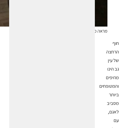
מראה מתוך החדר – עוד רגע השקיעה. צילום איריס לוי
חוף
הרחצה
של עין
גב הינו
מהיפים
והמטופחים
ביותר
מסביב
לאגם,
עם