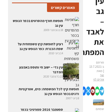
עין
מאמרים קשורים
גב
–
חופשת חורף מהסרטים בכפר הנופש
עין גב
לאבד
18 בנובמבר 2009
את
רעיון לחופשת קיץ משפחתית על
שפת הכנרת: כפר הנופש עין גב
המפתחות
14 ביוני 2010
פורסם
ב-13.7.2021
עין גדי – ישוב חי ותוסס באמצע
| מאת:
המדבר
שף
22 בדצמבר 2020
איריס לוי
חופשת קיץ לכל המשפחה: מים, אטרקציות
ודגים בכפר הנופש עין גב
8 ביוני 2007
שמתם
ספטמבר 2016 ספורטיבי בכפר