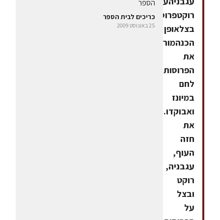
עגבניהעלי
רוקטפרוסות
כריכים לבית הספר
25 באוגוסט 2009
בצלאופן
הכנהמורחים
את
הפרוסות
לחם
במיונז
ואבוקדו.מניחים
את
חזה
העוף,
עגבניה,
רוקט
ובצל
על