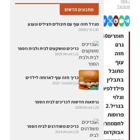
/ אסף
ארטיזנל
מתכונים חדשים
מגדל חזה עוף עם תיבולים חצילים ונענע
30 במרץ 2008
חומרים160
גרם
כריכים מושקעים לבית ולבית הספר
חזה
22 באוגוסט 2009
עוף
מתובל
כריך חזה עוף לארוחה לילדים
בתבלין
14 בספטמבר 2020
פילדלפיה
וצלוי
גרסאות חדשות לכריכים לבית הספר
בגריל.2
26 באוגוסט 2008
פרוסות
לחםממרח
כריכים משודרגים לבית הספר
אבוקדומיונזפרוסות
29 באוגוסט 2014