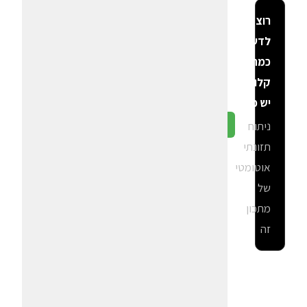
רוצה
לדעת
כמה
קלוריות
יש פה?
ניתוח
גלה ב-CalGal
תזונתי
אוטומטי
של
מתכון
זה