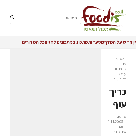
🔍
יין
חדש על המדף
מסעדות
מתכונים
מתכונים לחגים
כל המדורים
ראשי
»
מתכונים
»
מתכוני
עוף
»
כריך עוף
כריך
עוף
פורסם
ב-1.11.2005
| מאת:
אתי קינר