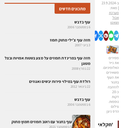
ב-23.9.2024
| מאת:
מתכונים חדשים
מערכת
אכול
עוף בדבש
ושאטו
6 בספטמבר 2006
חזה עוף צ'ילי מתוק תפוז
3 ביוני 2007
חזה עוף במרינדת תפוזים על מצע בטטות אפויות ובצל
מסירים
את נייר
מטוגן
האלומיניום.
22 במרץ 2008
משאירים
את העוף
רולדת עוף במילוי פירות יבשים ואגוזים
בתנור
22 בינואר 2012
להזהבה
כ-20
דקות
עוף בדבש
נוספות.
6 בספטמבר 2006
צילום
הדס ניצן
עוף בתנור עם רוטב תפוזים חמוץ מתוק
'חקלאי
5 בספטמבר 2021