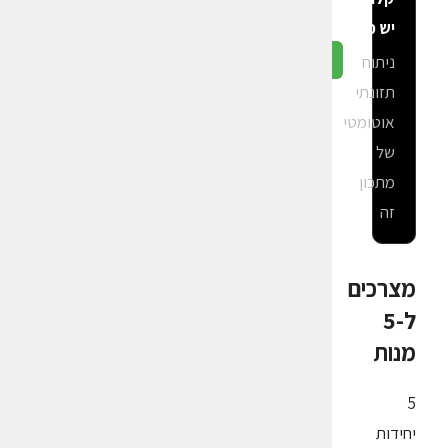
יש פה?
ניתוח
גלה ב-CalGal
תזונתי
אוטומטי
של
מתכון
זה
מצרכים
ל-5
מנות
5
יחידות