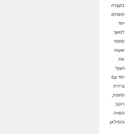
בקערה
משהים
יחד
למשך
מספר
שעות
את
העוף
יחד עם
גרידת
התפוז,
רוטב
הסויה
והסילאן.