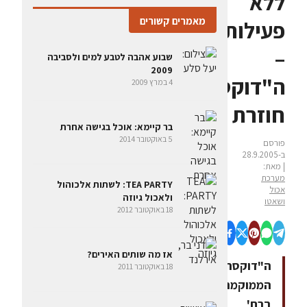
ללא
מאמרים קשורים
פעילות
–
שבוע אהבה לטבע למים ולסביבה
2009
ה"דוקסה"
4 במרץ 2009
חוזרת
בר קיימא: אוכל בגישה אחרת
5 באוקטובר 2014
פורסם
ב-28.9.2005
| מאת:
מערכת
TEA PARTY: לשתות אלכוהול
אכול
ולאכול גיוזה
ושאטו
18 באוקטובר 2012
אז מה שותים האירים?
ה"דוקסה",
18 באוקטובר 2011
הממוקמת
ברח'