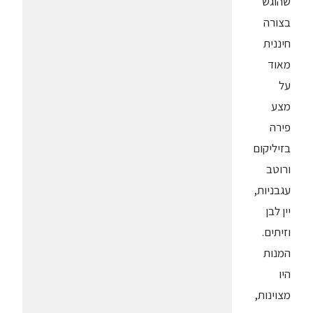
שהוגש
בצורה
חיננית
מאוד
על
מצע
פירה
בזיליקום
ורוטב
עגבניות,
יין לבן
וזיתים.
המנות
היו
מצוינות,