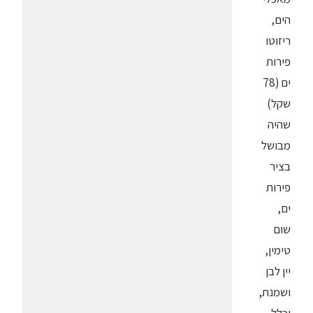
הים,
ריזוטו
פירות
ים (78
שקל)
שהיה
מבושל
בציר
פירות
ים,
שום
טימין,
יין לבן
ושמנת,