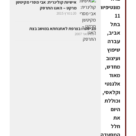
אישיות קולינרית: אבי מסרי מקיטשן
מונטיפיורי
מרקט – האגו התרסק
20 במרץ 2015
11
בתל
מביסטרו בצרפת לאתנחתא במושב בצת
אביב,
24 בינואר 2007
עברה
שיפוץ
ועיצוב
מחדש,
מאוד
אלגנטי
וקלאסי,
וכוללת
היום
את
חלל
המסעדה