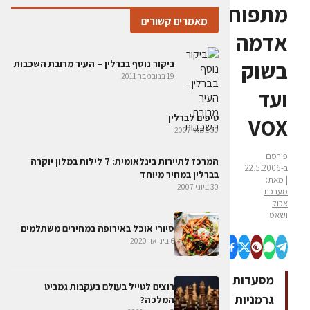
מתפוח
מאמרים קשורים
אדמה
בשוק
ביקור נוסף בברלין – העיר מרובת השכבות
19 בנובמבר 2011
ועד
טיפים לברלין
VOX
30 במאי 2007
פורסם
המרכז לתיירות בינלאומית: 7 לילות במלון יוקרה
ב-22.5.2006
בברלין במחיר מיוחד
| מאת:
30 ביוני 2007
מערכת
אכול
ושאטו
סיורי אוכל באירופה במחירים משתלמים
6 בינואר 2020
מסעדות
רוצים לטייל בעולם בעקבות גמביט
גרמניות
המלכה?