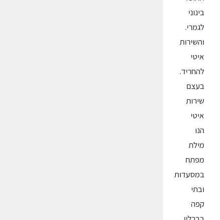
בינוני
לגמרי.
והשירות
איטי
להחריד.
בעצם
שירות
איטי
הנו
מילת
מפתח
במסעדות
ובתי
קפה
בברלין.