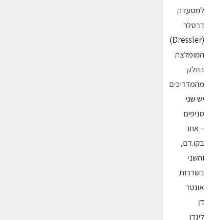
למסעדת
דרסלר
(Dressler)
המומלצת
בחלק
מהמדריכים
יש שני
סניפים
– אחד
בקו.דם,
והשני
בשדרות
אונטר
דן
לינדן