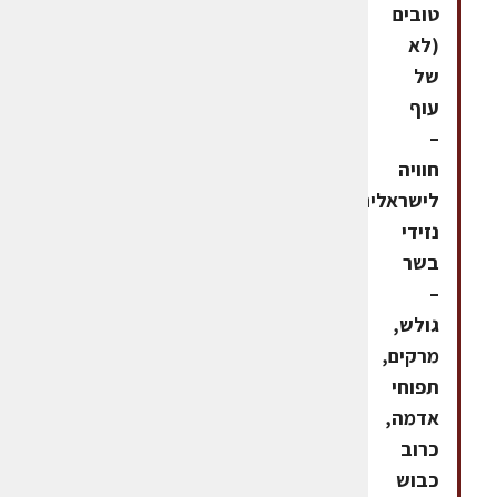
טובים
(לא
של
עוף
–
חוויה
לישראלים),
נזידי
בשר
–
גולש,
מרקים,
תפוחי
אדמה,
כרוב
כבוש