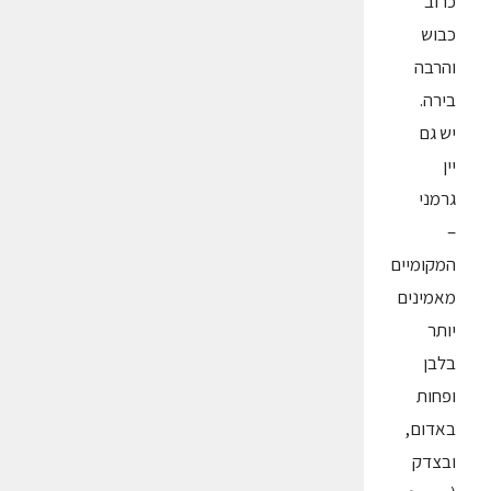
כרוב
כבוש
והרבה
בירה.
יש גם
יין
גרמני
–
המקומיים
מאמינים
יותר
בלבן
ופחות
באדום,
ובצדק