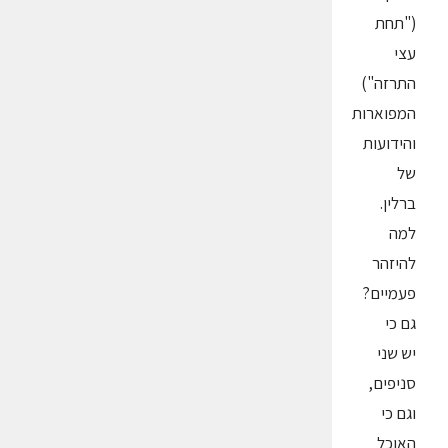
("תחת
עצי
התרזה")
המפוארות
והידועות
של
ברלין.
למה
להיזהר
פעמיים?
גם כי
יש שני
סניפים,
וגם כי
האוכל