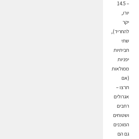
– 14.5
יורו,
יקר
להחריד),
שתי
חביתיות
יפניות
ממולאות
(אם
תרצו –
אגרולים
רחבים
ושטוחים
המוכנים
גם הם