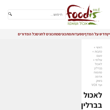
🔍
יין
חדש על המדף
מסעדות
מתכונים
מתכונים לחגים
כל המדורים
ראשי
»
כתבות
»
טעם
עולמי
»
לאכול
בברלין:
מתפוח
אדמה
בשוק
ועד VOX
לאכול
בברלין: