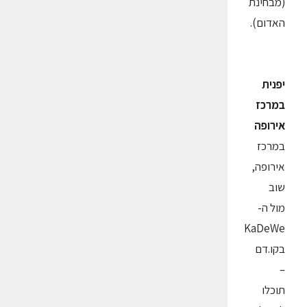
(מבחינת
האדום).
יפנית
במרכז
אירופה
במרכז
אירופה,
שוב
מול ה-
KaDeWe
בקו.דם
–
תוכלו