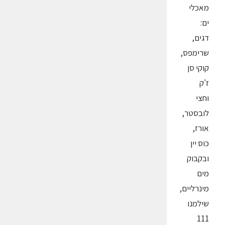
מאכלי
ים:
דגים,
שרימפס,
קוקי סן
ז'ק
וחצי
לובסטר,
אורז,
כוס יין
ובקבוק
מים
מינרליים,
שילמנו
111