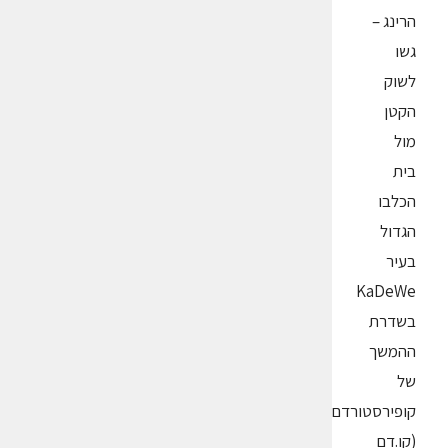
הרינג –
גשו
לשוק
הקטן
מול
בית
הכלבו
הגדול
בעיר
KaDeWe
בשדרת
ההמשך
של
קופירסטורדם
(קו.דם