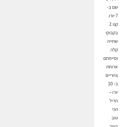
שם ב-
7 יורו.
קנו 2
בקבוקי
שתייה
קלה
וסיימתם
ארוחת
צהריים
ב- 10
יורו –
הדיל
הכי
טוב
בעיר.