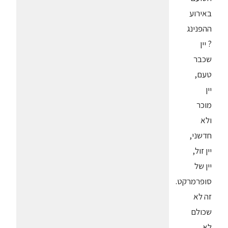
באירוע
ההפנינג
? יין
שכבר
טעם,
יין
מוכר
ולא
חדשני,
יין זול,
יין של
סופרמרקט.
זה לא
שכולם
לא