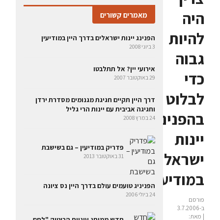
היה
מאמרים קשורים
להיות
הפנינג יינות ישראלים בדרך היין במודיעין
3 ביוני 2008
גבוה
אירועי יין? אל תתלבטו
כדי
29 באוקטובר 2007
לבלוט
דרך היין תקיים חגיגת מגנומים מסדרת ירדן
וחגיגה אביבית עם יינות הרי גליל
בהפנינג
24 במרץ 2008
יינות
פדריק במודיעין – גם בשישבת
ישראל
31 באוקטובר 2013
במודיעין
הפניניג טועמים עולם בדרך היין נס ציונה
24 ביולי 2006
פורסם
ב-3.7.2006
| מאת:
חדש ממותג עוגיות הבוטיק "לחם