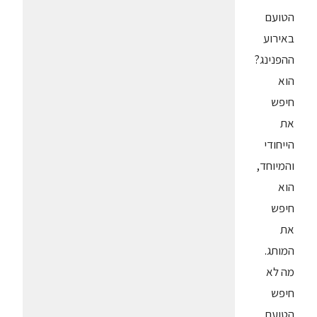
הטועם
באירוע
ההפנינג?
הוא
חיפש
את
הייחודי
והמיוחד,
הוא
חיפש
את
המותג.
מה לא
חיפש
הטועם