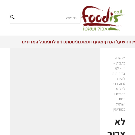
🔍
יין
חדש על המדף
מסעדות
מתכונים
מתכונים לחגים
כל המדורים
ראשי
»
כתבות
»
יין
»
לא
צריך היה
להיות
גבוה כדי
לבלוט
בהפנינג
יינות
ישראל
במודיעין
לא
צריך