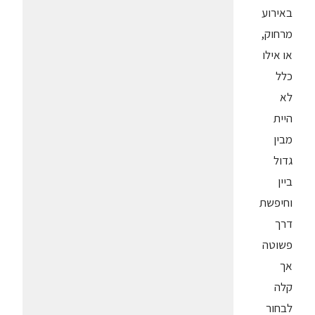
באירוע
מרחוק,
או אילו
כלל
לא
היית
מבין
גדול
ביין
וחיפשת
דרך
פשוטה
אך
קלה
לבחור