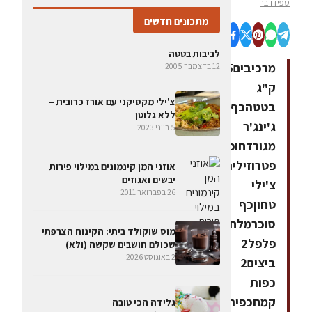
ספידו בר
מתכונים חדשים
לביבות בטטה
מרכיבים0.5
12 בדצמבר 2005
ק"ג
צ'ילי מקסיקני עם אורז כרובית –
בטטהכף
ללא גלוטן
ג'ינג'ר
5 ביוני 2023
מגורדחופן
פטרוזיליהקורט
אוזני המן קינמונים במילוי פירות
יבשים ואגוזים
צ'ילי
26 בפברואר 2011
טחוןכף
סוכרמלח
מוס שוקולד ביתי: הקינוח הצרפתי
פלפל2
שכולם חושבים שקשה (ולא)
2 באוגוסט 2026
ביצים2
כפות
קמחכפית
גלידה הכי טובה