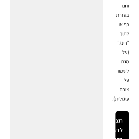
וחם
בעזרת
כף או
לתוך
"רינג"
(על
מנת
לשמור
על
צורה
עיגולית).
רוצה
לדעת