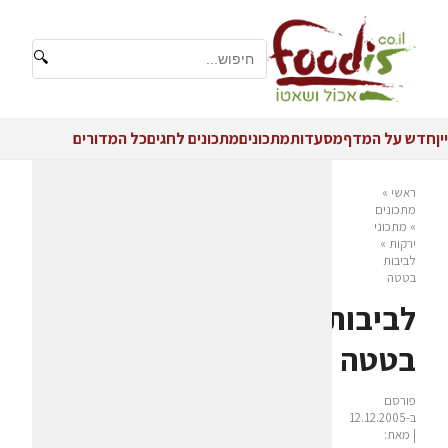
🔍
יין
חדש על המדף
מסעדות
מתכונים
מתכונים לחגים
כל המדורים
ראשי
»
מתכונים
»
מתכוני
ירקות
»
לביבות
בטטה
לביבות
בטטה
פורסם
ב-12.12.2005
| מאת: