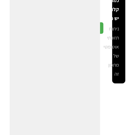
כמה
קלוריות
יש פה?
ניתוח
גלה ב-CalGal
תזונתי
אוטומטי
של
מתכון
זה