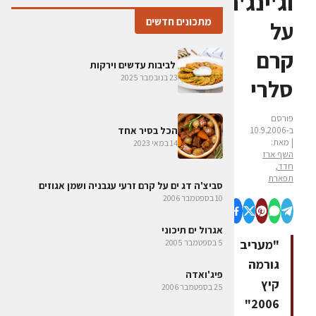
וג'ינג'ר
מתכונים חדשים
על
קרם
לביבות עדשים וירקות
23 בנובמבר 2025
סלרי
פורסם
ב-10.9.2006
הכל בסיר אחד
| מאת:
14 במאי 2023
השף ארז
חדד,
תפארת
סביצ'ה דג ים על קרם זרעי עגבניה ושמן אגוזים
10 בספטמבר 2006
אגרול ים תיכוני
"מעריב
5 בספטמבר 2005
גורמה
פיג'ואדה
קיץ
25 בספטמבר 2006
2006"