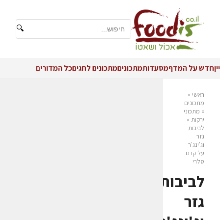
🔍
יין
חדש על המדף
מסעדות
מתכונים
מתכונים לחגים
כל המדורים
ראשי
»
מתכונים
»
מתכוני
ירקות
»
לביבות
גזר
וג'ינג'ר
על קרם
סלרי
לביבות
גזר