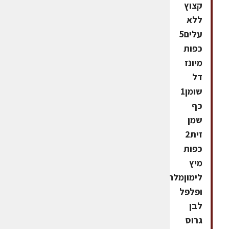
קצוץ
ללא
עלים5
כפות
מיונז
דל
שומן1
כף
שמן
זית2
כפות
מיץ
לימוןמלח
ופלפל
לבן
גרוס