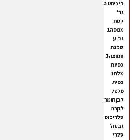
ביצים350
גר'
קמח
מנופה1
גביע
שמנת
חמוצה3
כפיות
מלח1
כפית
פלפל
לבןחומרים
לקרם
סלריכוס
גבעול
סלרי