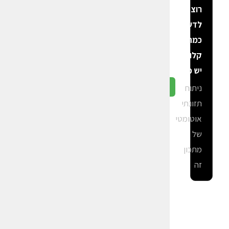
רוצה
לדעת
כמה
קלוריות
יש פה?
ניתוח
גלה ב-CalGal
תזונתי
אוטומטי
של
מתכון
זה