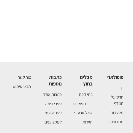
פופולארי
מבלים
כתבות
צור קשר
בחוץ
נוספות
תנאי שימוש
יין
בתי קפה
כתבות אורח
חדש על
המדף
ברים ופאבים
ספרי בישול
מסעדות
אוכל טבעוני
טעם עולמי
מתכונים
תיירות
למקצוענים