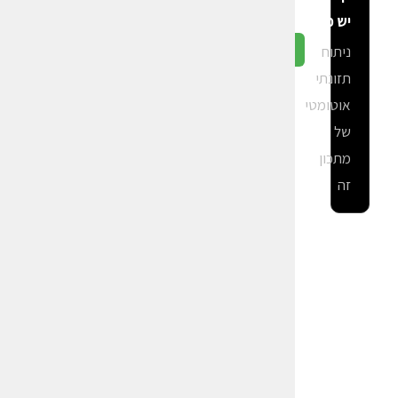
יש פה?
ניתוח
גלה ב-CalGal
תזונתי
אוטומטי
של
מתכון
זה