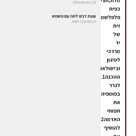
מלח,חצי
29 באוגוסט 2006
כפית
עוגת דבש לחה עם משמש
פלפלשמן
6 בספטמבר 2006
זית
של
יד
מרדכי
לטיגון
ובישולאופן
ההכנה1.
לגרר
בפומפיה
את
תפוחי
האדמה2.
להוסיף