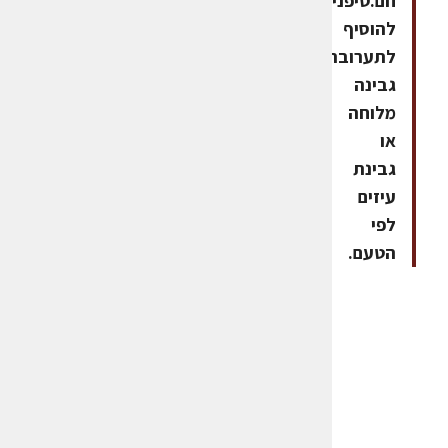
חם.טיפניתן
להוסיף
לתערובת
גבינה
מלוחה
או
גבינת
עיזים
לפי
הטעם.