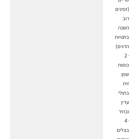
(זמינים
רוב
השנה
בחנויות
הדגים)
· 2
כוסות
שמן
זית
בתולי
עדין
ובהיר
· 4
בצלים