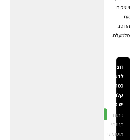
ויוצקים
את
הרוטב
מלמעלה.
רוצה
לדעת
כמה
קלוריות
יש פה?
ניתוח
גלה ב-CalGal
תזונתי
אוטומטי