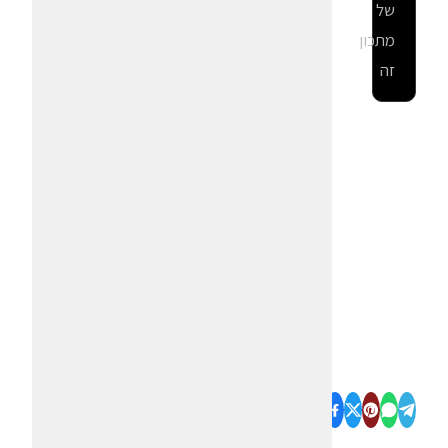
של
מתכון
זה