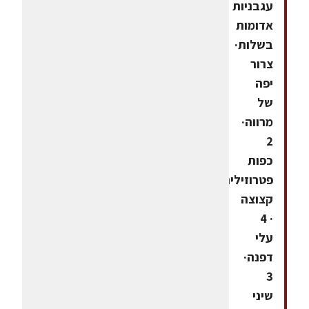
עגבניות
אדומות
בשלות·
צרור
יפה
של
מרווה·
2
כפות
פטרוזיליה
קצוצה
· 4
עלי
דפנה·
3
שיני