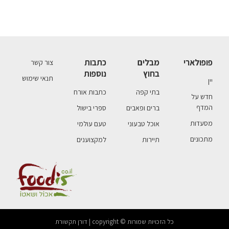
פופולארי
מבלים
כתבות
צור קשר
בחוץ
נוספות
תנאי שימוש
יין
בתי קפה
כתבות אורח
חדש על
המדף
ברים ופאבים
ספרי בישול
מסעדות
אוכל טבעוני
טעם עולמי
מתכונים
תיירות
למקצוענים
כל הזכויות שמורות © copyright | דורן תקשורת