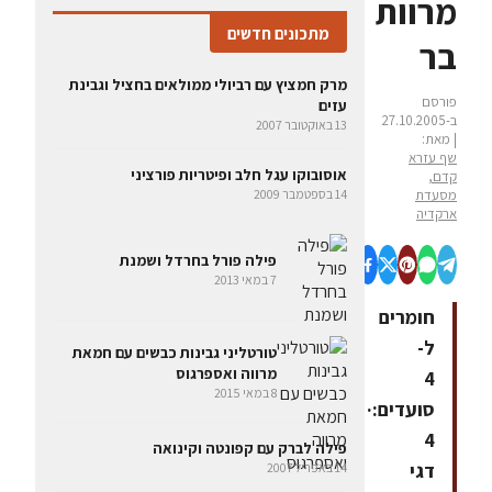
מרוות
מתכונים חדשים
בר
מרק חמציץ עם רביולי ממולאים בחציל וגבינת
פורסם
עזים
ב-27.10.2005
13 באוקטובר 2007
| מאת:
שף עזרא
אוסובוקו עגל חלב ופיטריות פורציני
קדם,
מסעדת
14 בספטמבר 2009
ארקדיה
פילה פורל בחרדל ושמנת
7 במאי 2013
חומרים
ל-
טורטליני גבינות כבשים עם חמאת
מרווה ואספרגוס
4
8 במאי 2015
סועדים:·
4
פילה לברק עם קפונטה וקינואה
דגי
14 באפריל 2007