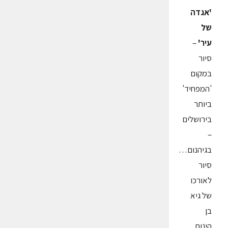
'אגדה
של
עיר'
–
סיור
במקום
'המפחיד'
ביותר
בירושלים
–
בגיהנום…
סיור
לאורכו
של גיא
בן
הינום.