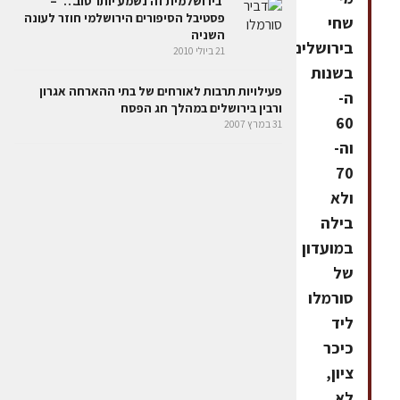
'בירושלמית זה נשמע יותר טוב…' –
פסטיבל הסיפורים הירושלמי חוזר לעונה
שחי
השניה
בירושלים
21 ביולי 2010
בשנות
פעילויות תרבות לאורחים של בתי ההארחה אגרון
ה-
ורבין בירושלים במהלך חג הפסח
60
31 במרץ 2007
וה-
70
ולא
בילה
במועדון
של
סורמלו
ליד
כיכר
ציון,
לא