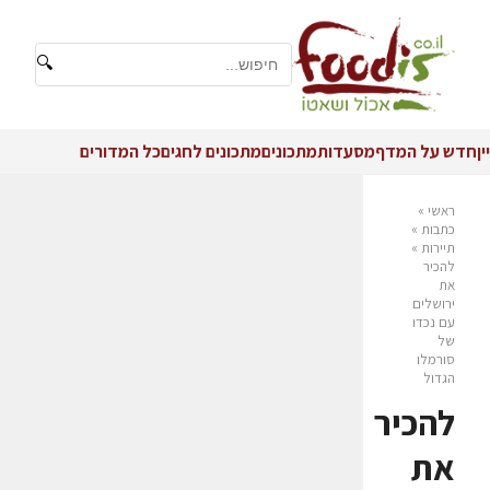
🔍
יין
חדש על המדף
מסעדות
מתכונים
מתכונים לחגים
כל המדורים
ראשי
»
כתבות
»
תיירות
»
להכיר
את
ירושלים
עם נכדו
של
סורמלו
הגדול
להכיר
את