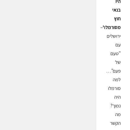
היו
בנאי
חוץ
מסורמלו'
–
ירושלים
עם
"טעם
של
פעם"…
למה
סורמלו
היה
נמוך?
מה
הקשר