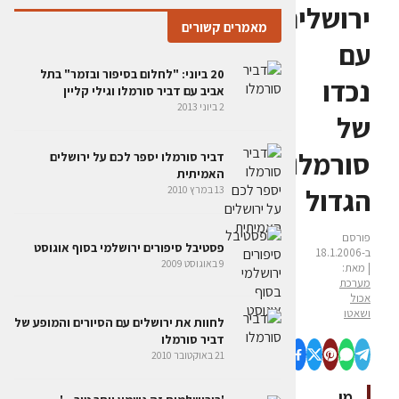
ירושלים
מאמרים קשורים
עם
20 ביוני: "לחלום בסיפור ובזמר" בתל
נכדו
אביב עם דביר סורמלו וגילי קליין
2 ביוני 2013
של
סורמלו
דביר סורמלו יספר לכם על ירושלים
האמיתית
הגדול
13 במרץ 2010
פורסם
פסטיבל סיפורים ירושלמי בסוף אוגוסט
ב-18.1.2006
9 באוגוסט 2009
| מאת:
מערכת
אכול
ושאטו
לחוות את ירושלים עם הסיורים והמופע של
דביר סורמלו
21 באוקטובר 2010
מי