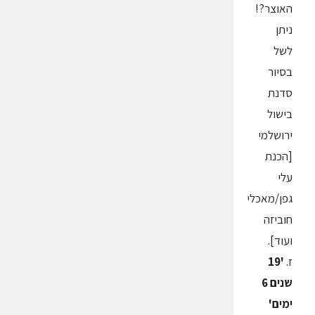
האוצר?!
ניתן
לשל
בסיור
סדנת
בישול
ירושלמי
[הכנת
עלי
גפן/מאכלי
חוביזה
ועוד].
ז.
'19
שנים 6
ימים'