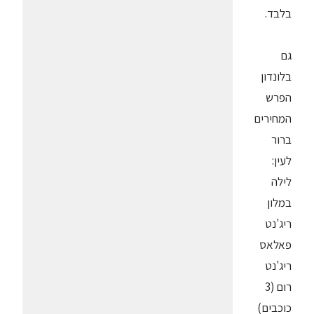
בלבד.
גם
בלונדון
הפרש
המחירים
ברור
לעין:
לילה
במלון
ריג'נט
פאלאס
ריג'נט
רום (3
כוכבים)