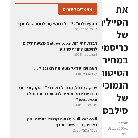
את
מאמרים קשורים
הסיילים
נוסעים לחו"ל? דילים והצעות לחנוכה ולחורף
24 בנובמבר 2006
של
חברת התיירות Gulliver.co.il מציעה דילים
כריסמס
לחימום החורף שהגיע
3 בנובמבר 2005
במחירי
האם עם ישראל נוטש את המנגל ? …
הטיסות
27 באפריל 2006
הנמוכים
צביקה קרפל, מנכ"ל גוליבר: "בנגקוק וניו יורק
הנם יעדים מבוקשים לנסיעות בחג המולד
של
ובסילבסטר"
9 בדצמבר 2005
סילבסטר
Gulliver.co.il מציעה קרנבל בונציה, סקי
פורסם
בצרפת, ובודפשט בחורף
ב-18.11.2005
13 בדצמבר 2005
| מאת: