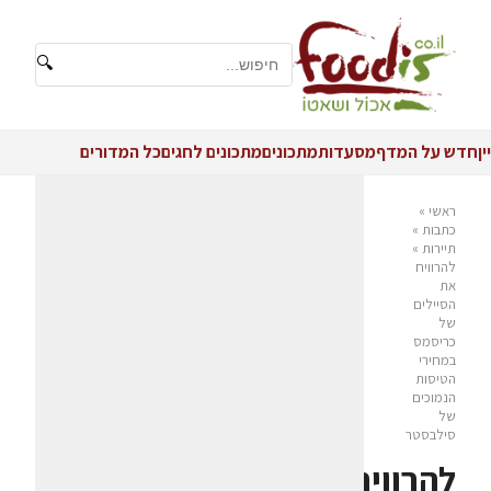
🔍
יין
חדש על המדף
מסעדות
מתכונים
מתכונים לחגים
כל המדורים
ראשי
»
כתבות
»
תיירות
»
להרוויח
את
הסיילים
של
כריסמס
במחירי
הטיסות
הנמוכים
של
סילבסטר
להרוויח