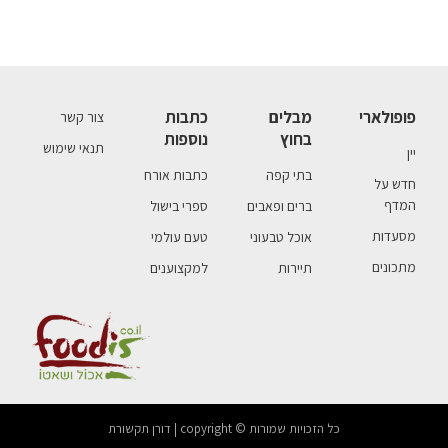
פופולארי
מבלים
כתבות
צור קשר
בחוץ
נוספות
תנאי שימוש
יין
בתי קפה
כתבות אורח
חדש על
המדף
ברים ופאבים
ספרי בישול
מסעדות
אוכל טבעוני
טעם עולמי
מתכונים
תיירות
למקצוענים
כל הזכויות שמורות © copyright | דורן תקשורת