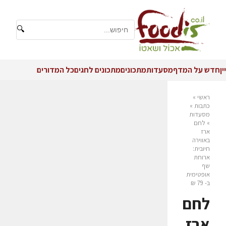
🔍
יין
חדש על המדף
מסעדות
מתכונים
מתכונים לחגים
כל המדורים
ראשי
»
כתבות
»
מסעדות
»
לחם
ארז
באווירה
חיובית:
ארוחת
שף
אופטימית
ב- 79 ₪
לחם
ארז