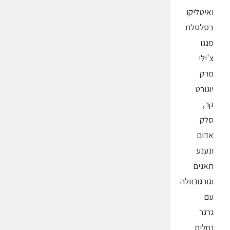
ואיטליקו
בסלסלת
מנגו
צ'ילי
מרק
יוגורט
קר,
סלק
אדום
ונענע
תאנים
וגורגונזולה
עם
גרגר
נחלים