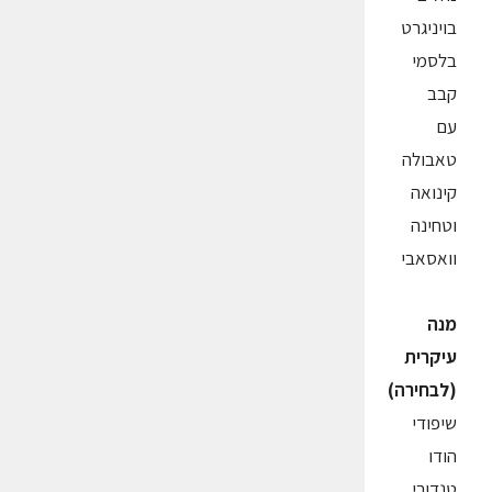
בויניגרט
בלסמי
קבב
עם
טאבולה
קינואה
וטחינה
וואסאבי
מנה
עיקרית
(לבחירה)
שיפודי
הודו
טנדורי,