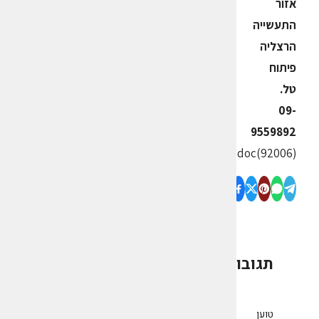
אזור
התעשייה
הרצליה
פיתוח
טל.
09-
9559892
erez.doc(92006)
תגובות
0
טוען