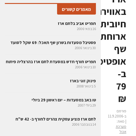
באווירה
מאמרים קשורים
חיובית:
תפריט אביב בלחם ארז
16 במאי 2006
ארוחת
פסטיבל מסעדות בשרון שף תאכל: 69 שקל לסועד
שף
30 בינואר 2006
אופטימית
תפריט חורף חדש במסעדת לחם ארז בהרצליה פיתוח
10 בינואר 2006
ב-
פינוק זוגי בארז
79
5 בינואר 2008
₪
טו באב במסעדות – יום ראשון 29 ביולי
29 ביולי 2007
פורסם
ב-11.9.2006
לחם ארז מציע עסקית צהרים לחורף ב- 42 ש"ח
| מאת:
14 בנובמבר 2006
מערכת
אכול