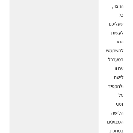
הרצוי,
כל
שעליכם
לעשות
הוא
להשתמש
במערבל
עם וו
לישה
ולהקפיד
על
זמני
הלישה
המצוינים
במתכון.