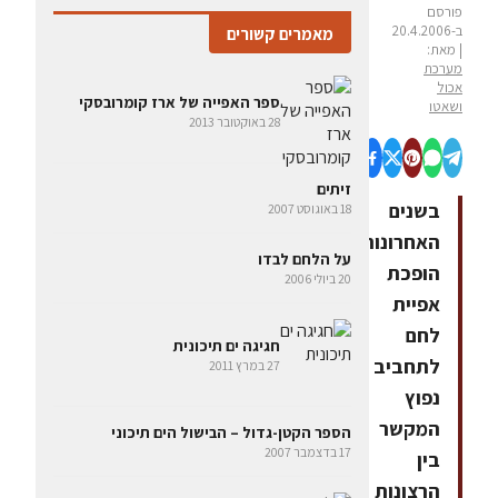
פורסם
ב-20.4.2006
מאמרים קשורים
| מאת:
מערכת
אכול
ספר האפייה של ארז קומרובסקי
ושאטו
28 באוקטובר 2013
זיתים
בשנים
18 באוגוסט 2007
האחרונות
על הלחם לבדו
הופכת
20 ביולי 2006
אפיית
לחם
חגיגה ים תיכונית
לתחביב
27 במרץ 2011
נפוץ
המקשר
הספר הקטן-גדול – הבישול הים תיכוני
17 בדצמבר 2007
בין
הרצונות