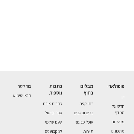
פופולארי
מבלים
כתבות
צור קשר
בחוץ
נוספות
תנאי שימוש
יין
בתי קפה
כתבות אורח
חדש על
המדף
ברים ופאבים
ספרי בישול
מסעדות
אוכל טבעוני
טעם עולמי
מתכונים
תיירות
למקצוענים