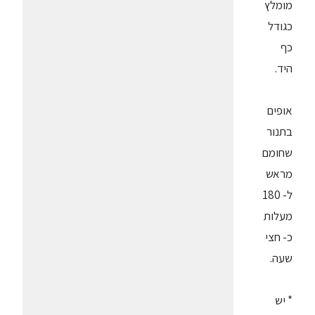
מומלץ
כגודל
כף
היד.
אופים
בתנור
שחומם
מראש
ל- 180
מעלות
כ- חצי
שעה.
* יש