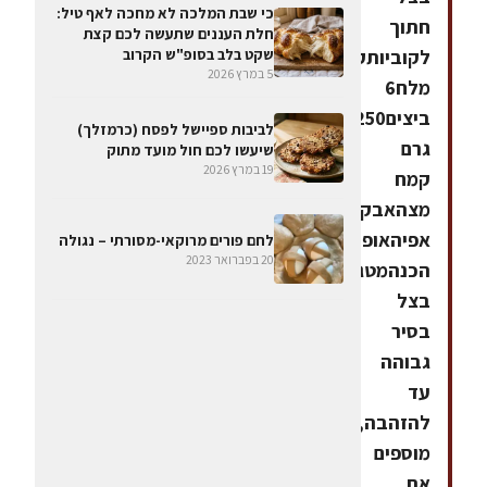
כי שבת המלכה לא מחכה לאף טיל:
חתוך
חלת העננים שתעשה לכם קצת
לקוביותקורט
שקט בלב בסופ"ש הקרוב
5 במרץ 2026
מלח6
ביצים250
לביבות ספיישל לפסח (כרמזלך)
גרם
שיעשו לכם חול מועד מתוק
19 במרץ 2026
קמח
מצהאבקת
אפיהאופן
לחם פורים מרוקאי-מסורתי – נגולה
20 בפברואר 2023
הכנהמטגנים
בצל
בסיר
גבוהה
עד
להזהבה,
מוספים
את