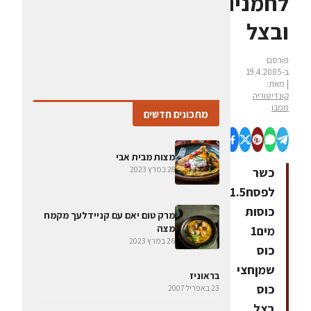
לחמניות
ובצל
פורסם
ב-19.4.2005
| מאת:
קונדיטוריה
ממבו
מתכונים חדשים
מצות מבית אבי
28 במרץ 2023
כשר
לפסח1.5
כוסות
מרק טום יאם עם קניידלעך מקמח
מצה
מים1
26 במרץ 2023
כוס
שמןחצי
בראוניז
כוס
23 באפריל 2007
בצל