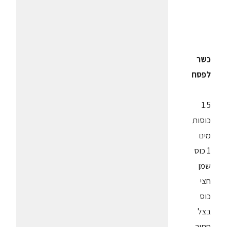
כשר
לפסח
1.5
כוסות
מים
1 כוס
שמן
חצי
כוס
בצל
חתוך