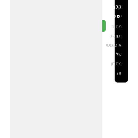
קלוריות
יש פה?
ניתוח
גלה ב-CalGal
תזונתי
אוטומטי
של
מתכון
זה