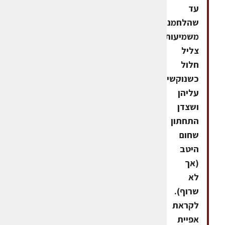
עד
שהלחמניות
משמיעות
צליל
חלול
כשנוקשים
עליהן
ושצדן
התחתון
שחום
היטב
(אך
לא
שרוף).
לקראת
אפיית