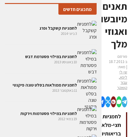
תאנים
מתכונים חדשים
מיובשות
ואגוזי
לחמניות קשקבל ופרג
3 ביוני 2014
מלך
פורסם
לחמניות במילוי פסטרמת דבש
ב-18.7.2011
10 באוגוסט 2013
| מאת:
שי-לי
ליפא,
עבור
לחמניות ממולאות בסלט טונה פיקנטי
קוואקר
11 באוקטובר 2013
לחמניות במילוי פסטרמות וירקות
לחמניות
19 במאי 2012
חצי-מלאות,
בריאותיות