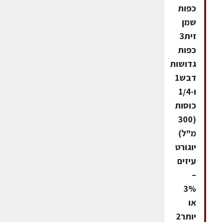
כפות
שמן
זית3
כפות
גדושות
דבש1
ו-1/4
כוסות
(300
מ"ל)
יוגורט
עיזים
–
3%
או
יותר2