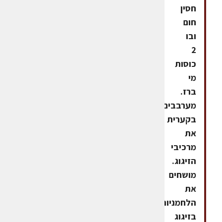
חסין
חום
ובו
2
כוסות
מי
ברז.
מערבבים
בקערית
את
מרכיבי
הזיגוג.
מושחים
את
הלחמניות
בזיגוג