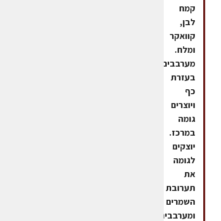
קמח
לבן,
קוואקר
ומלח.
מערבבים
בעזרת
כף
ויוצרים
גומה
במרכז.
יוצקים
לגומה
את
תערובת
השמרים
ומערבבים