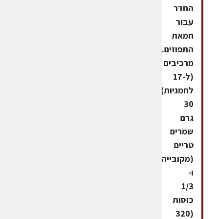
החדר
עבור
חמאת
התפוזים.
מרכיבים
(ל-17
לחמניות):
30
גרם
שמרים
טריים
(מקובייה)1
ו-
1/3
כוסות
(320