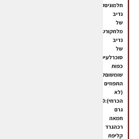
חלמוניםקורט
נדיב
של
מלחקורט
נדיב
של
סוכרלעיטור:4
כפות
שומשוםלחמאת
התפוזים
(לא
הכרחי):200
גרם
חמאה
רכהגרד
קליפת