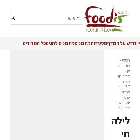
🔍
יין
חדש על המדף
מסעדות
מתכונים
מתכונים לחגים
כל המדורים
ראשי
»
כתבות
»
יין
»
לילה חי
מאוד
7.7: יקב
ברבדו
כרמי
יוסף ושף
אלון גונן
לילה
חי