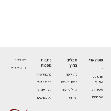
פופולארי
מבלים
כתבות
צור קשר
בחוץ
נוספות
תנאי שימוש
יין
בתי קפה
כתבות אורח
חדש על
המדף
ברים ופאבים
ספרי בישול
מסעדות
אוכל טבעוני
טעם עולמי
מתכונים
תיירות
למקצוענים