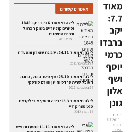
מאוד
מאמרים קשורים
7.7:
לילה חי מאוד 6 ביוני: יקב 1848
יקב
וסיורים קולינריים בשוק הכרמל
ובכרם התימנים
ברבדו
6 ביוני 2013
כרמי
לילה חי מאוד 24.11: יקב גת שומרון ומסעדת
קניבר
יוסף
23 בנובמבר 2011
ושף
לילה חי מאוד 25.10: שף פיטר הומל, כתבת
האוכל שרית סרדס והיינן עמרם סורסקי
אלון
24 באוקטובר 2012
גונן
לילה חי מאוד 15.3: בירה וויסקי אירי לקראת
סנט פטריק דיי
14 במרץ 2012
פורסם
ב-6.7.2011
| מאת:
לילה חי מאוד 11.11: מסעדות פיש
מערכת