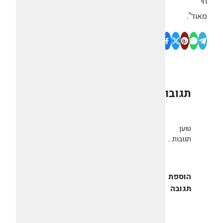
חי
מאוד".
תגובות
0
טוען
תגובות...
הוספת
תגובה