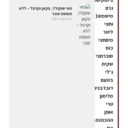
גרם
פאי שוקולד, פקאן וקרמל – ללא
תוספת סוכר
מישמש1
2 בדצמבר 2013
וחצי
ליטר
מיםחצי
כוס
סוכרחצי
שקית
ג'לי
בטעם
דובדבניםמיץ
מלימון
טרי
אופן
ההכנהמבשלים
את