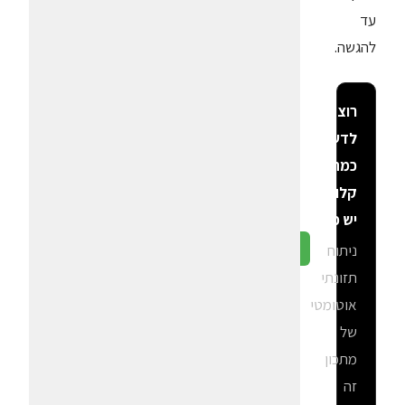
עד
להגשה.
רוצה
לדעת
כמה
קלוריות
יש פה?
ניתוח
גלה ב-CalGal
תזונתי
אוטומטי
של
מתכון
זה