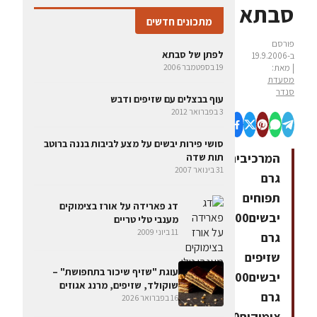
סבתא
מתכונים חדשים
פורסם
לפתן של סבתא
ב-19.9.2006
| מאת:
19 בספטמבר 2006
מסעדת
סנדר
עוף בבצלים עם שזיפים ודבש
3 בפברואר 2012
סושי פירות יבשים על מצע לביבות בננה ברוטב
המרכיבים100
תות שדה
31 בינואר 2007
גרם
תפוחים
דג פארידה על אורז בצימוקים
יבשים100
מענבי טלי טריים
11 ביוני 2009
גרם
שזיפים
עוגת "שזיף שיכור בתחפושת" –
יבשים100
שוקולד, שזיפים, מרנג אגוזים
גרם
16 בפברואר 2026
צימוקים100